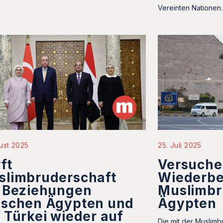
Vereinten Nationen.
ust 2025
25. Juli 2025
ft
Versuche
slimbruderschaft
Wiederbe
e Beziehungen
Muslimbr
ischen Ägypten und
Ägypten
 Türkei wieder auf
Die mit der Muslim