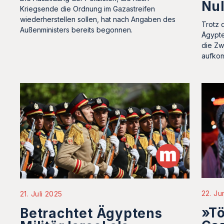
Nul
Kriegsende die Ordnung im Gazastreifen
wiederherstellen sollen, hat nach Angaben des
Trotz 
Außenministers bereits begonnen.
Ägypte
die Zw
aufko
22. Ju
21. Juli 2025
»Tö
Betrachtet Ägyptens