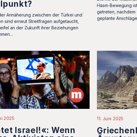
lpunkt?
Hasm-Bewegung ist
getreten, nachdem 
der Annäherung zwischen der Türkei und
geplante Anschläge
n sind erneut Streitfragen aufgetaucht,
eifel an der Zukunft ihrer Beziehungen
mmen…
ni 2025
11. Juni 2025
tet Israel!«: Wenn
Griechen