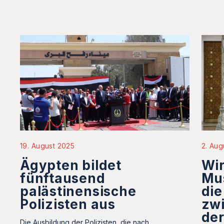
2. Aug
19. August 2025
Wir
Ägypten bildet
Mu
fünftausend
di
palästinensische
zw
Polizisten aus
der
Die Ausbildung der Polizisten, die nach