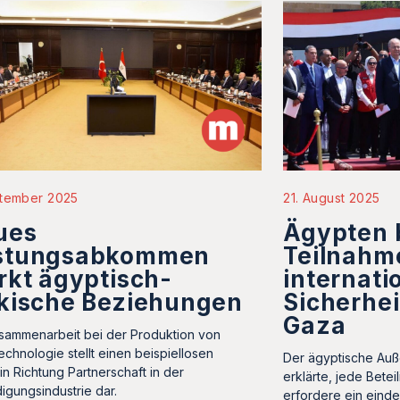
ptember 2025
21. August 2025
ues
Ägypten b
stungsabkommen
Teilnahm
rkt ägyptisch-
internati
kische Beziehungen
Sicherhei
Gaza
sammenarbeit bei der Produktion von
technologie stellt einen beispiellosen
Der ägyptische Auß
 in Richtung Partnerschaft in der
erklärte, jede Betei
digungsindustrie dar.
erfordere ein eind