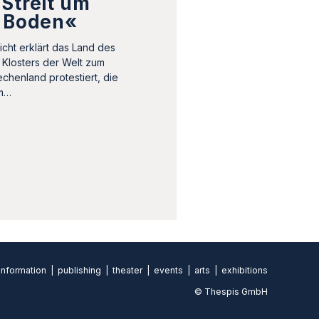
Streit um
n Boden«
icht erklärt das Land des
n Klosters der Welt zum
echenland protestiert, die
um…
formation | publishing | theater | events | arts | exhibitions
© Thespis GmbH