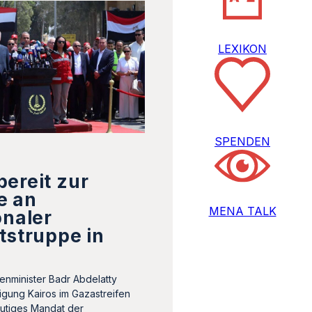
LEXIKON
SPENDEN
ereit zur
e an
MENA TALK
onaler
tstruppe in
enminister Badr Abdelatty
ligung Kairos im Gazastreifen
eutiges Mandat der