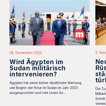
2. Se
28. Dezember 2025
Ne
Wird Ägypten im
Rü
Sudan militärisch
stä
intervenieren?
tür
Ägypten hat seine bisher deutlichste Warnung
seit Beginn der Krise im Sudan im Jahr 2023
Die Zu
ausgesprochen und rote Linien für…
Militär
Schritt
Vertei