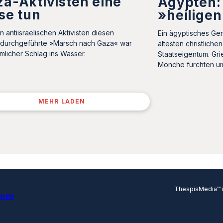
a-Aktivisten eine
Ägypten: 
se tun
»heilige
n antiisraelischen Aktivisten diesen
Ein ägyptisches Ger
durchgeführte »Marsch nach Gaza« war
ältesten christliche
emlicher Schlag ins Wasser.
Staatseigentum. Gri
Mönche fürchten 
MEHR LADEN
ThespisMedia™ in
NGEN