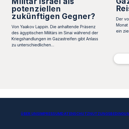
Gaz
Militär Israel als
Rei
potenziellen
zukünftigen Gegner?
Der vo
Monat 
Von Yaakov Lappin. Die anhaltende Präsenz
ein zi
des ägyptischen Militärs im Sinai während der
Kriegshandlungen im Gazastreifen gibt Anlass
zu unterschiedlichen…
ÜBER UNS
IMPRESSUM
DATENSCHUTZ
NUTZUNGSBEDINGU