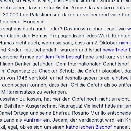
 gewesen, so Heyer weiter, dass Bundeskanzler Scholz im Ok
sich sicher, dass die israelische Armee das Völkerrecht ac
t: 30.000 tote Palästinenser, darunter verheerend viele Fr
Moscheen. Hunger.«
s sagt das doch auch, oder? Das muss reichen, egal, wie
w
er glaubt den Hamas-Propagandisten jedes Wort. Könnten 
Hamas nicht auch, wenn sie sagt, dass am 7. Oktober
niema
nd Kinder »gut behandelt« wurden und Israel
bewaffnete D
sraelische Armee
auf dem Feld besiegt
habe und kurz vor de
htigen Denker gefunden. Dem Internationalen Gerichtshof 
 im Gegensatz zu Checker Scholz, die Gefahr plausibel, das
n von 1948 verstößt; er hat deshalb gegen Israel einstwe
e auch sagen können, dass der IGH die Gefahr als so entfer
 Militäreinsatzes zu verlangen.
aussehen zu lassen, hat hier den Gipfel noch nicht erreicht.
Beihilfe.« Ausgerechnet Nicaragua! Vielleicht hätte ihr j
 Daniel Ortega und seine Ehefrau Rosario Murillo entscheide
s Land als »
unfrei
« ein. Jedem, der verdächtigt wird, ein Kri
il, egal, ob es sich um einen
katholischen Bischof
handelt