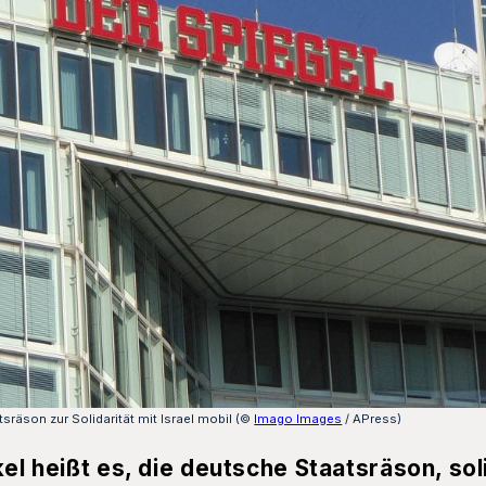
sräson zur Solidarität mit Israel mobil (©
Imago Images
/ APress)
kel heißt es, die deutsche Staatsräson, sol