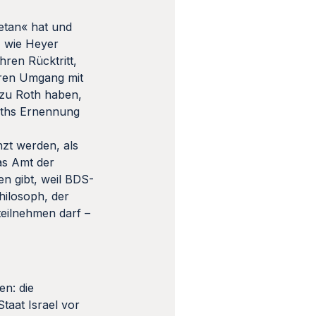
etan« hat und
, wie Heyer
hren Rücktritt,
hren Umgang mit
 zu Roth haben,
Roths Ernennung
nzt werden, als
das Amt der
en gibt, weil BDS-
hilosoph, der
 teilnehmen darf –
en: die
taat Israel vor