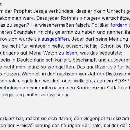
t.
m der Prophet Jesaja verkündete, dass er »kein Unrecht g
kommen war«. Dass jeder Roth als »integer« wertschätze
g, das zu sagen? – erwiesenermaßen falsch. Politiker
fordern
i
rüheren Skandalen »nichts gelernt« zu haben und nennen i
rovision wurde sie
ausgepfiffen
. Jeder darf seine Meinung
e nicht für »integer« hielte, ist nicht richtig. Schon bei 
ar übrigens auf Mena-Watch
zu lesen
, was das bedeutete:
sraelis in Deutschland schikaniert, beschimpft und ausgegre
 nicht mehr ganz so wohlgelitten. Das qualifiziert sie für 
luss nutzen. Wenn es in den nächsten vier Jahren Diskussion
riennale eingeladen werden; oder vielleicht auch ein BDS-P
Psychologin an einer internationalen Konferenz in Südafrika
 Regierung hinter sich wissen.«
klärt hat, macht sie sich daran, den Gegenpol zu skizzier
h der Preisverleihung der heurigen Berlinale, bei der der S