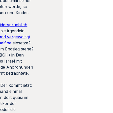
tober »mit seiner
hten werde, so
auen und Kinder.
idersprüchlich
sie irgendein
nd vergewaltigt
elfine
einsetze?
m Endsieg stehe?
(IGH) in Den
s Israel mit
ilige Anordnungen
nt betrachtete,
 Der kommt jetzt:
emand einmal
n dort quasi im
tiker der
 oder die