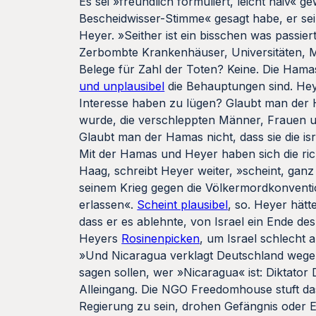
Es sei »freundlich formuliert, leicht naiv«
Bescheidwisser-Stimme« gesagt habe, er sei 
Heyer. »Seither ist ein bisschen was passier
Zerbombte Krankenhäuser, Universitäten, 
Belege für Zahl der Toten? Keine. Die Hama
und unplausibel
die Behauptungen sind. Hey
Interesse haben zu lügen? Glaubt man der 
wurde, die verschleppten Männer, Frauen u
Glaubt man der Hamas nicht, dass sie die i
Mit der Hamas und Heyer haben sich die ric
Haag, schreibt Heyer weiter, »scheint, ganz
seinem Krieg gegen die Völkermordkonventio
erlassen«.
Scheint plausibel
, so. Heyer hätt
dass er es ablehnte, von Israel ein Ende des
Heyers
Rosinenpicken
, um Israel schlecht 
»Und Nicaragua verklagt Deutschland wegen 
sagen sollen, wer »Nicaragua« ist: Diktator
Alleingang. Die NGO Freedomhouse stuft da
Regierung zu sein, drohen Gefängnis oder Ex