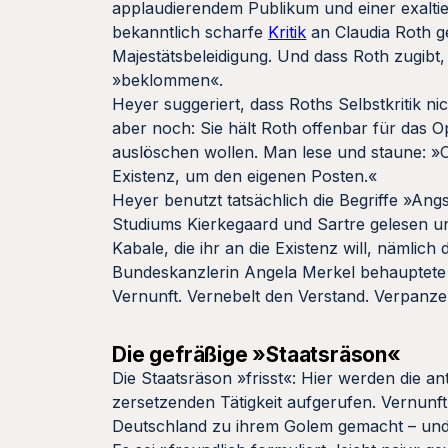
applaudierendem Publikum und einer exaltie
bekanntlich scharfe
Kritik
an Claudia Roth g
Majestätsbeleidigung. Und dass Roth zugibt
»beklommen«.
Heyer suggeriert, dass Roths Selbstkritik nicht
aber noch: Sie hält Roth offenbar für das Op
auslöschen wollen. Man lese und staune: »
Existenz, um den eigenen Posten.«
Heyer benutzt tatsächlich die Begriffe »An
Studiums Kierkegaard und Sartre gelesen un
Kabale, die ihr an die Existenz will, nämlic
Bundeskanzlerin Angela Merkel behauptete de
Vernunft. Vernebelt den Verstand. Verpanze
Die gefräßige »Staatsräson«
Die Staatsräson »frisst«: Hier werden die a
zersetzenden Tätigkeit aufgerufen. Vernunf
Deutschland zu ihrem Golem gemacht – und C