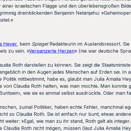
or einer israelischen Flagge und den überlebensgroßen Bild
grimmig dreinblickenden Benjamin Netanjahu: »Geheimope
stet.«
ia Heyer
, beim
Spiegel
Redakteurin im Auslandsressort. Sie 
els zu sein. »
Verpanzerte Herzen
« (nie war deutsche Spr
udia Roth darstellen zu können. Sie zeigt die Staatsministe
e angeblich in den Augen jedes Menschen auf Erden sei. In al
 Politik mitbestimmt, habe es, glaubt man Julia Amalia Heye
te von Claudia Roth halten, was man mochte. Man konnte g
Buntsein‹, wie sie es einmal selbst ausdrückte. Oder man f
enschen, zumal Politiker, haben echte Fehler, manchmal eg
cht so Claudia Roth. Sie ist einfach nur bunt; etwas andere
 weiter: »Egal, wie man zu ihr stand, Roth galt als integer
 die Claudia Roth nicht mögen, müssen (laut Julia Amalia He