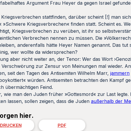
n fabelhaftes Argument Frau Heyer da gegen Israel gefunden
Kriegsverbrechen stattfinden, darüber scheint [!] man sich
.« »Schwere Kriegsverbrechen« finden statt. Scheint es. We
igt, Kriegsverbrechen zu verüben, ist ihr so selbstverständ
rmeintlichen Verbrechen nennen zu müssen. Die »Völkerrec
iben, anderenfalls hätte Heyer Namen genannt. Das tut si
 einig, wer wollte da widersprechen?
rung aber nicht weiter an, der Tenor: Wer das Wort ›Genoz
che Verschwörung zur Zensur von Meinungen mal wieder. A
en, seit den Tagen des Antisemiten Wilhelm Marr,
jammern
boykottiert« würden. Antisemiten betrachten den Kampf g
ch übermächtigen Feind.
, wie man den Juden früher »Gottesmord« zur Last legte. D
en lassen, sollen zeigen, dass die Juden
außerhalb der Me
orgen hier.
DRUCKEN
PDF