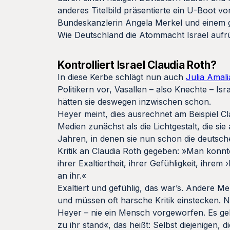
anderes Titelbild präsentierte ein U-Boot v
Bundeskanzlerin Angela Merkel und einem 
Wie Deutschland die Atommacht Israel aufrü
Kontrolliert Israel Claudia Roth?
In diese Kerbe schlägt nun auch
Julia Amal
Politikern vor, Vasallen – also Knechte – Isra
hätten sie deswegen inzwischen schon.
Heyer meint, dies ausrechnet am Beispiel Cla
Medien zunächst als die Lichtgestalt, die si
Jahren, in denen sie nun schon die deutsche
Kritik an Claudia Roth gegeben: »Man konn
ihrer Exaltiertheit, ihrer Gefühligkeit, ihrem
›
an ihr.«
Exaltiert und gefühlig, das war’s. Andere M
und müssen oft harsche Kritik einstecken. Ni
Heyer – nie ein Mensch vorgeworfen. Es geht
zu ihr stand«, das heißt: Selbst diejenigen,