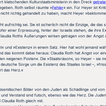
rt klatschenden Kulturstaatsministerin in den Dreck
getret
egeben. Roth selbst räumte »
Fehler
« ein. Für Heyer ist Kri
, nicht richtig gehandelt zu haben, macht Heyer »beklomme
 aufrichtig sei. Sie ist sicherlich nicht die Einzige, die das 
fer einer Erpressung, hinter der Israelis stehen, die ihre E
Claudia Roths Äußerungen wirken getragen von der Angst 
gst« und »Existenz« in einem Satz. Hier hat wohl jemand wä
d das kommt dabei heraus: Claudia Roth hat Angst vor ein
h den »eigenen Posten«. Die »Staatsräson«, so Heyer – sie m
utsche Sorge um die Existenz des Staates Israel –, »frisst
rt das Herz.«
ntisemitischen Bilder von den Juden als Schädlinge und von 
t und Verstand sind futsch, ebenso wie das Herz. Die Jude
laudia Roth gleich mit.