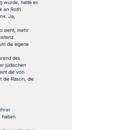
en
wurde, hatte es
tik an Roth
n«. Ja,
so sieht, mehr
xistenz
um die eigene
hrend des
er jüdischen
eint die von
 die Räson, die
ihrer
n haben