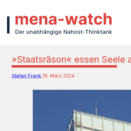
»Staatsräson« essen Seele au
Stefan Frank
19. März 2024