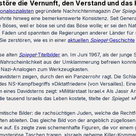
rstöre die Vernunft, den Verstand und das 
ionalsozialisten
gegründete Nachrichtenmagazin
Der Spieg
rzehnte hinweg eine bemerkenswerte Konsistenz. Seit Genera
e Böses, weil er böse sei und das Böse wolle; er sei den Nat
e Fäden und spannten die Regierungen anderer Länder für 
ie zerstören, wie es in einer
aktuellen
Spiegel
-Geschichte
se alten
Spiegel
-Titelbilder
an. Im Juni 1967, als der junge S
 Wahrscheinlichkeit aus der Umklammerung befreien konnte
en Nazi-Analogien zum Werkzeugkasten.
Davidstern zeigen, durch den ein Panzerrohr ragt. Die Schla
es NS-Kampfbegriffs »Diktatfrieden« (von Versailles). Ein
nes Davidsterns zeigt: »Militärstaat Israel.« Als Jassir Ar
ie tausend Israelis das Leben kostete, titelte der
Spiegel
: 
mitische Bilder: die rachsüchtigen Juden, welche die Rechtf
ften ableiten. Das gleiche Bild von der angeblich zügellose
« auf. Es zeigte zwei schemenhafte Figuren, die vor einem 
 mysteriöse Taschen tragen. »Israels geheime Killer-Komma