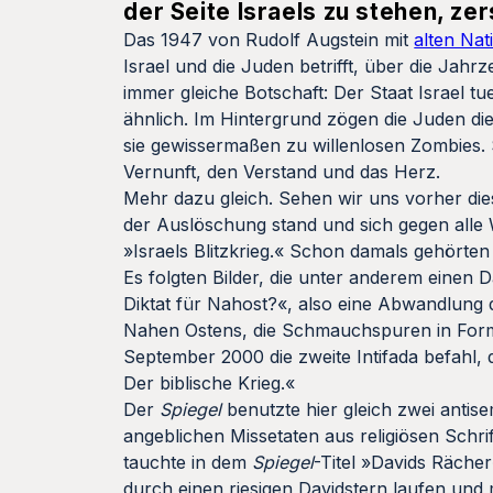
der Seite Israels zu stehen, ze
Das 1947 von Rudolf Augstein mit
alten Nat
Israel und die Juden betrifft, über die Jah
immer gleiche Botschaft: Der Staat Israel tu
ähnlich. Im Hintergrund zögen die Juden di
sie gewissermaßen zu willenlosen Zombies. S
Vernunft, den Verstand und das Herz.
Mehr dazu gleich. Sehen wir uns vorher die
der Auslöschung stand und sich gegen alle
»Israels Blitzkrieg.« Schon damals gehört
Es folgten Bilder, die unter anderem einen 
Diktat für Nahost?«, also eine Abwandlung d
Nahen Ostens, die Schmauchspuren in Form ei
September 2000 die zweite Intifada befahl, d
Der biblische Krieg.«
Der
Spiegel
benutzte hier gleich zwei antise
angeblichen Missetaten aus religiösen Schri
tauchte in dem
Spiegel
-Titel »Davids Rächer
durch einen riesigen Davidstern laufen und