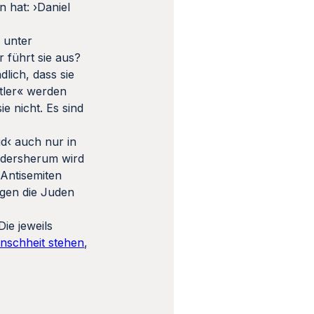
 hat: ›Daniel
 unter
r führt sie aus?
lich, dass sie
htler« werden
e nicht. Es sind
id‹ auch nur in
ndersherum wird
Antisemiten
egen die Juden
ie jeweils
nschheit stehen
,