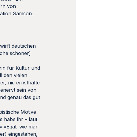
ern von
ration Samson.
wirft deutschen
ache schöner)
rin für Kultur und
l den vielen
r, nie ernsthafte
enervt sein von
and genau das gut
oistische Motive
s habe ihr – laut
.« »Egal, wie man
yer) eingestehen,