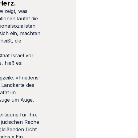
Herz.
el
zeigt, was
tionen lautet die
ionalsozialisten
sich ein, machten
heißt, die
taat Israel vor
, hieß es:
gzeile: »Friedens-
e Landkarte des
afat im
»Auge um Auge.
ertigung für ihre
n jüdischen Rache
gleißenden Licht
ndos.« Ein