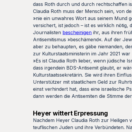
dass Roth durch und durch rechtschaffen is
Claudia Roth muss der Mensch sein, von de
»nie ein unwahres Wort aus seinem Mund ge
versichert, ist jedoch – ist es wirklich nöti
Journalisten
bescheinigen
ihr, aus ihren f
Antisemitismus »beschämend«. Auf der Jew
aber zu behaupten, es gäbe niemanden, der si
zur Kulturstaatsministerin im Jahr 2021 w
»Es ist Claudia Roth lieber, wenn jüdische I
dass irgendein BDS-Antisemit glaubt, er wäre
Kulturstaatssekretärin. Sie wird ihren Einf
Unterstützer mit staatlichem Geld zur Ruhrt
einst verhindert hat, dass eine israelische 
dann werden die Antisemiten die Stimme der
Heyer wittert Erpressung
Nachdem Heyer Claudia Roth zur Heiligen ver
teuflischen Juden und ihre Verbündeten. Nac