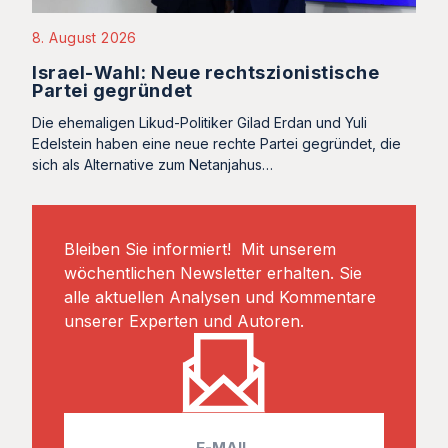
8. August 2026
Israel-Wahl: Neue rechtszionistische
Partei gegründet
Die ehemaligen Likud-Politiker Gilad Erdan und Yuli
Edelstein haben eine neue rechte Partei gegründet, die
sich als Alternative zum Netanjahus…
Bleiben Sie informiert! Mit unserem
wöchentlichen Newsletter erhalten. Sie
alle aktuellen Analysen und Kommentare
unserer Experten und Autoren.
E