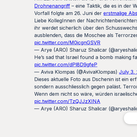
Drohnenangriff
– eine Taktik, die es in der
Vorfall folgte am 26. Juni der
erstmalige Ab
Liebe KollegInnen der Nachrichtenberichter
ihr werdet sicherlich über den Schusswechs
ausblenden, dass die Moschee als Terrorzen
pic.twitter.com/M0icgnGSVR
— Arye (ARO) Sharuz Shalicar (@aryeshali
He’s sad that Israel found a bomb making fa
pic.twitter.com/dPl8D9gfeP
— Aviva Klompas (@AvivaKlompas)
July 3,
Dieses aktuelle Foto aus Dschenin ist ein er
sondern ausschliesslich gegen paläst. Terror
Wenn dem nicht so wäre, würden israelische 
pic.twitter.com/TzQJJzXINA
— Arye (ARO) Sharuz Shalicar (@aryeshali