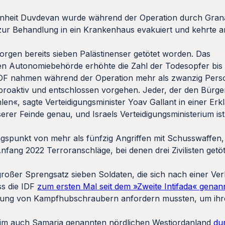
eeinheit Duvdevan wurde während der Operation durch Granat
e zur Behandlung in ein Krankenhaus evakuiert und kehrte a
en bereits sieben Palästinenser getötet worden. Das
hen Autonomiebehörde erhöhte die Zahl der Todesopfer bi
IDF nahmen während der Operation mehr als zwanzig Perso
roaktiv und entschlossen vorgehen. Jeder, der den Bürger
en«, sagte Verteidigungsminister Yoav Gallant in einer Er
rer Feinde genau, und Israels Verteidigungsministerium ist
spunkt von mehr als fünfzig Angriffen mit Schusswaffen, 
nfang 2022 Terroranschläge, bei denen drei Zivilisten getö
oßer Sprengsatz sieben Soldaten, die sich nach einer Ver
s die IDF
zum ersten Mal seit dem »Zweite Intifada« genan
zung von Kampfhubschraubern anfordern mussten, um ih
en im auch Samaria genannten nördlichen Westjordanland
du