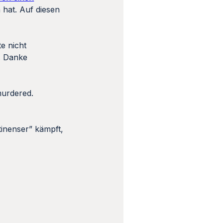
 hat. Auf diesen
e nicht
. Danke
murdered.
tinenser” kämpft,