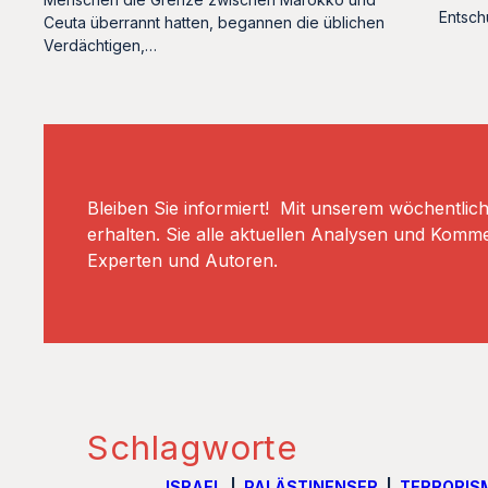
Entsch
Ceuta überrannt hatten, begannen die üblichen
Verdächtigen,…
Bleiben Sie informiert! Mit unserem wöchentlic
erhalten. Sie alle aktuellen Analysen und Komm
Experten und Autoren.
Schlagworte
ISRAEL
PALÄSTINENSER
TERRORIS