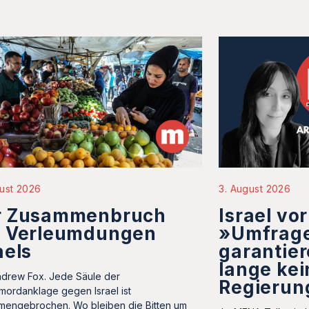
3. August 2026
ust 2026
Israel vo
r Zusammenbruch
»Umfrag
r Verleumdungen
garantie
aels
lange kei
drew Fox. Jede Säule der
Regierun
mordanklage gegen Israel ist
engebrochen. Wo bleiben die Bitten um