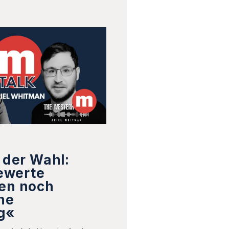
r der Wahl:
ewerte
ren noch
ne
g«