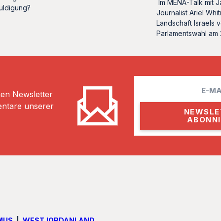
Im MENA-Talk mit J
uldigung?
Journalist Ariel Whi
Landschaft Israels 
Parlamentswahl am 
E
hen Newsletter
m
entare unserer
a
i
l
MUS
WESTJORDANLAND