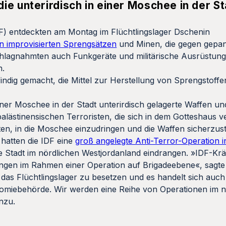
ie unterirdisch in einer Moschee in der St
(IDF) entdeckten am Montag im Flüchtlingslager Dschenin
n improvisierten Sprengsätzen
und Minen, die gegen gepa
chlagnahmten auch Funkgeräte und militärische Ausrüstung
n.
dig gemacht, die Mittel zur Herstellung von Sprengstoffen 
.
er Moschee in der Stadt unterirdisch gelagerte Waffen un
lästinensischen Terroristen, die sich in dem Gotteshaus ve
ften, in die Moschee einzudringen und die Waffen sicherzust
hatten die IDF eine
groß angelegte Anti-Terror-Operation 
 Stadt im nördlichen Westjordanland eindrangen. »IDF-Krä
htungen im Rahmen einer Operation auf Brigadeebene«, sagt
, das Flüchtlingslager zu besetzen und es handelt sich auch
omiebehörde. Wir werden eine Reihe von Operationen im nö
nzu.