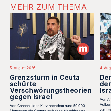
MEHR ZUM THEMA
5. August 2026
4. Aug
Grenzsturm in Ceuta
De
schürte
de
Verschwörungstheorien
Isr
gegen Israel
Von An
Völker
Von Canaan Lidor. Kurz nachdem rund 50.000
zusamm
Menschen die Grenze zwischen Marokko und