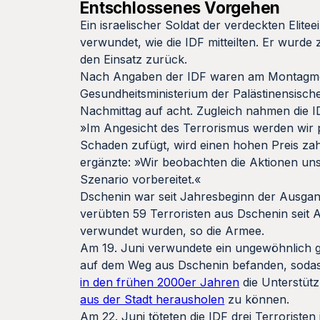
Entschlossenes Vorgehen
Ein israelischer Soldat der verdeckten Elit
verwundet, wie die IDF mitteilten. Er wurd
den Einsatz zurück.
Nach Angaben der IDF waren am Montagmorg
Gesundheitsministerium der Palästinensisc
Nachmittag auf acht. Zugleich nahmen die 
»Im Angesicht des Terrorismus werden wir p
Schaden zufügt, wird einen hohen Preis zahl
ergänzte: »Wir beobachten die Aktionen unse
Szenario vorbereitet.«
Dschenin war seit Jahresbeginn der Ausgang
verübten 59 Terroristen aus Dschenin seit A
verwundet wurden, so die Armee.
Am 19. Juni verwundete ein ungewöhnlich gr
auf dem Weg aus Dschenin befanden, sodas
in den frühen 2000er Jahren
die Unterstüt
aus der Stadt herausholen
zu können.
Am 22. Juni töteten die IDF drei Terrorist