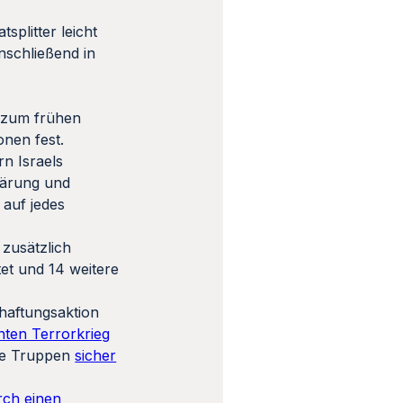
splitter leicht
nschließend in
s zum frühen
nen fest.
n Israels
klärung und
 auf jedes
zusätzlich
tet und 14 weitere
haftungsaktion
nten Terrorkrieg
re Truppen
sicher
rch einen