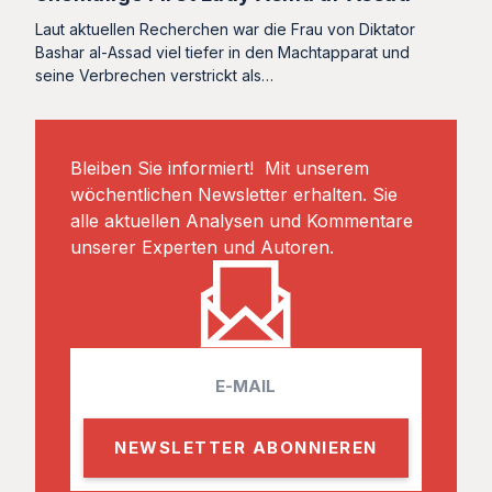
Laut aktuellen Recherchen war die Frau von Diktator
Bashar al-Assad viel tiefer in den Machtapparat und
seine Verbrechen verstrickt als…
Bleiben Sie informiert! Mit unserem
wöchentlichen Newsletter erhalten. Sie
alle aktuellen Analysen und Kommentare
unserer Experten und Autoren.
E
m
a
i
l