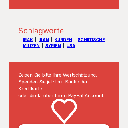
Schlagworte
IRAK
IRAN
KURDEN
SCHIITISCHE
MILIZEN
SYRIEN
USA
Zeigen Sie bitte Ihre Wertschätzung.
Spenden Sie jetzt mit Bank oder
Kreditkarte
oder direkt über Ihren PayPal Account.