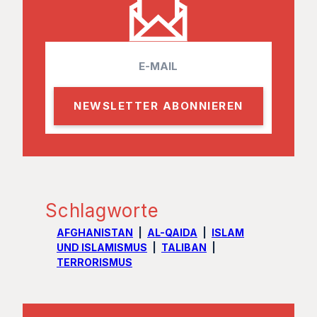
E
m
a
i
l
Schlagworte
AFGHANISTAN
AL-QAIDA
ISLAM
UND ISLAMISMUS
TALIBAN
TERRORISMUS