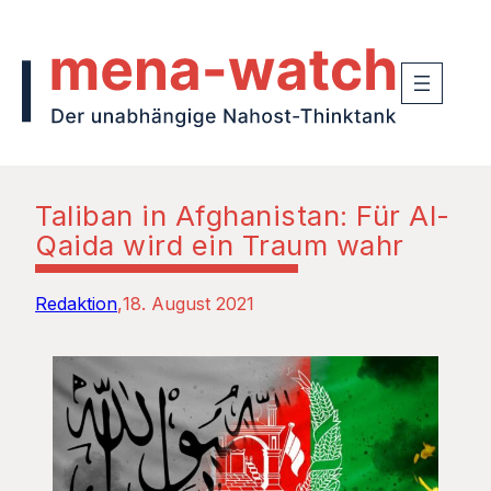
Taliban in Afghanistan: Für Al-
Qaida wird ein Traum wahr
Redaktion
18. August 2021