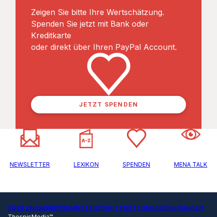
Zeigen Sie bitte Ihre Wertschätzung.
Spenden Sie jetzt mit Bank oder
Kreditkarte
oder direkt über Ihren PayPal Account.
JETZT SPENDEN
NEWSLETTER
LEXIKON
SPENDEN
MENA TALK
ÜBER UNS
IMPRESSUM
DATENSCHUTZ
NUTZUNGSBEDINGUNGEN
ThespisMedia™