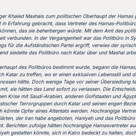
lger Khaled Mashals zum politischen Oberhaupt der Hamas 
at in Erfahrung gebracht, dass Vertreter des Hamas-Politbü
n können, das sie beherbergen würde. Mit dem Amt des poli
it verbunden. In der Vergangenheit war das Politbüro in Sy
 für die Aufständischen Partei ergriff, verwies der syrisc
nd siedelte das Politbüro nach Katar über und Mashal arb
erhaupt des Politbüros bestimmt wurde, begann die Hamas
 Katar zu treffen, wo er einen exklusiven Lebensstil und di
 genossen hätte. Doch wenige Tage vor seiner Übersiedlung te
it, sie hätten das Land sofort zu verlassen. Die Entscheid
en Krise mit Saudi-Arabien, anderen Golfstaaten und Ägyp
stischer Terrorgruppen durch Katar und seinen engen Bezi
h könnte Opfer eines Attentats werden. Hochrangige Vertre
lärten, der Iran habe angeboten, Haniyeh und das Politbür
 Berichten zufolge hätten hochrangige Hamasvertreter auc
eh gestatten könnte, sich in Kairo bedeckt zu halten, doc