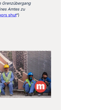
den Grenzübergang
ines Amtes zu
oors shut
“)