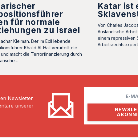
arischer
Katar ist
ositionsführer
Sklavens
en für normale
Von Charles Jacobs
iehungen zu Israel
Ausländische Arbeit
einem repressiven 
achar Kleiman. Der im Exil lebende
Arbeitsrechtsexper
ionsführer Khalid Al-Hail verurteilt die
und macht die Terrorfinanzierung durch
tarische…
E
hen Newsletter
m
entare unserer
a
i
l