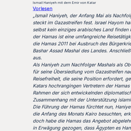
Ismail Haniyeh mit dem Emir von Katar
Vorlesen
„Ismail Haniyeh, der Anfang Mai als Nachfo
steckt im Gazastreifen fest. Israel Hayom h
selbst kein einziges arabisches Land finde
der Hamas ist eine umfangreiche Reisetätigke
die Hamas 2011 bei Ausbruch des Bürgerkriegs
Bashar Assad Mashal des Landes. Anschließe
aus.
Als Haniyeh zum Nachfolger Mashals als Ob
für seine Übersiedlung vom Gazastreifen nach
Reisefreiheit, die seine Position erfordert,
Katars hochrangingen Vertretern der Hamas m
Rahmen der sich entwickelnden diplomatisch
Zusammenhang mit der Unterstützung islami
Die Führung der Hamas fürchtet nun, Haniye
die Anfang des Monats Kairo besuchten, erk
doch habe die Hamas das Angebot abgelehnt.
in Erwägung gezogen, dass Ägypten es Haniy