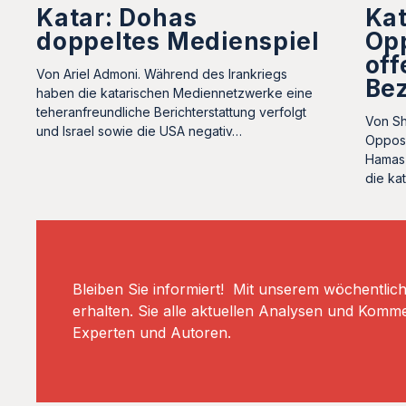
Katar: Dohas
Kat
doppeltes Medienspiel
Opp
off
Von Ariel Admoni. Während des Irankriegs
Bez
haben die katarischen Mediennetzwerke eine
teheranfreundliche Berichterstattung verfolgt
Von Sh
und Israel sowie die USA negativ…
Opposit
Hamas 
die ka
Bleiben Sie informiert! Mit unserem wöchentlic
erhalten. Sie alle aktuellen Analysen und Komm
Experten und Autoren.