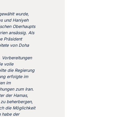
gewählt wurde,
ros und Haniyeh
tischen Oberhaupts
rien ansässig. Als
he Präsident
eitete von Doha
, Vorbereitungen
e volle
ilte die Regierung
ung erfolgte im
ten im
ehungen zum Iran.
ter der Hamas,
o zu beherbergen,
h die Möglichkeit
h habe der