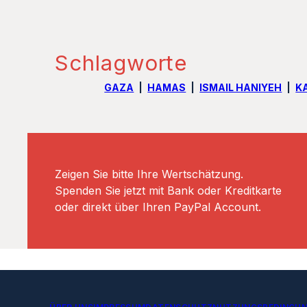
Schlagworte
GAZA
HAMAS
ISMAIL HANIYEH
K
Zeigen Sie bitte Ihre Wertschätzung.
Spenden Sie jetzt mit Bank oder Kreditkarte
oder direkt über Ihren PayPal Account.