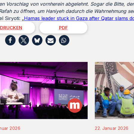
den Vorschlag von vornherein abgelehnt. Sogar die Bitte, 
 Rafah zu öffnen, um Haniyeh dadurch die Wahrnehmung se
l Siryoti: „
Hamas leader stuck in Gaza after Qatar slams d
DRUCKEN
PDF
nuar 2026
22. Januar 2026