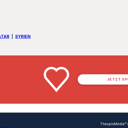
ATAR
SYRIEN
JETZT S
ThespisMedia™ in