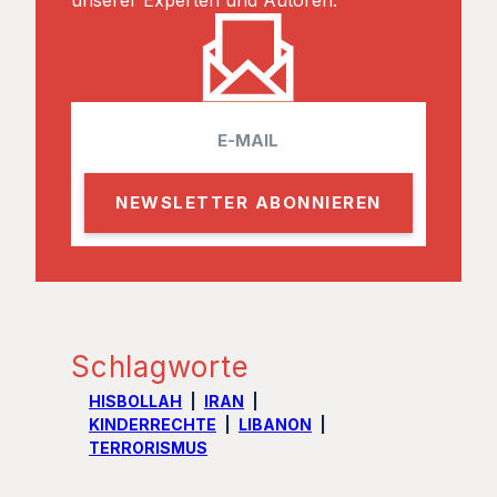
unserer Experten und Autoren.
E
m
a
i
l
Schlagworte
HISBOLLAH
IRAN
KINDERRECHTE
LIBANON
TERRORISMUS