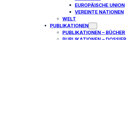
EUROPÄISCHE UNION
VEREINTE NATIONEN
WELT
PUBLIKATIONEN
PUBLIKATIONEN – BÜCHER
PUBLIKATIONEN – DOSSIER
SEARCH
ÜBER UNS
MENA-WATCH
ARIK-BRAUER-PUBLIZISTIKPREI
AUTOREN​
NEWSLETTER
UNTERSTÜTZEN
utsche Regierung besetz