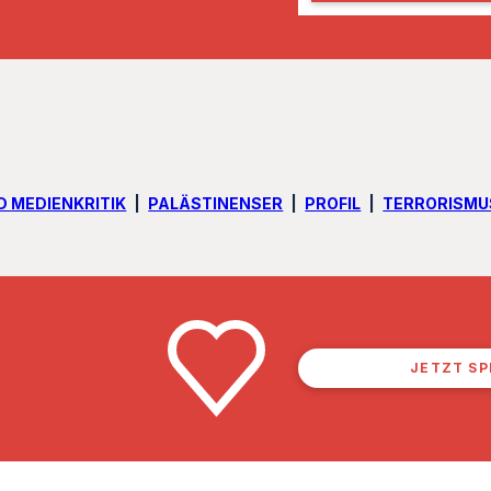
l
D MEDIENKRITIK
PALÄSTINENSER
PROFIL
TERRORISMU
JETZT S