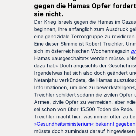
gegen die Hamas Opfer fordert
sie nicht.
Der Krieg Israels gegen die Hamas im Gazas
beginnen, ihre anfänglich zum Ausdruck gebr
eine genozidale Terrorgruppe zu revidieren.
Eine dieser Stimme ist Robert Treichler. U
sich im österreichischen Wochenmagazin
pr
Hamas »ausgeschaltet« werden müsse. »Niema
dazu hat.« Doch angesichts der Geschehnisse
Irgendetwas hat sich also doch geändert und
Netanjahu verkündete, die Hamas auszulös
Informationen, um dies zu bewerkstelligen«
Treichler schildert sodann die zivilen Opfer
Armee, zivile Opfer zu vermeiden, aber »d
sei schon von über 15.500 Toden die Rede.
Treichler macht hier, was immer öfter zu b
»Gesundheitsministerium« bekannt gegebe
müsste doch zumindest darauf hingewiesen w