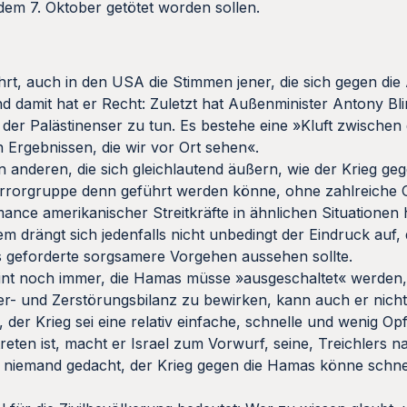
dem 7. Oktober getötet worden sollen.
hrt, auch in den USA die Stimmen jener, die sich gegen die 
d damit hat er Recht: Zuletzt hat Außenminister Antony Bl
er Palästinenser zu tun. Es bestehe eine »Kluft zwischen 
n Ergebnissen, die wir vor Ort sehen«.
anderen, die sich gleichlautend äußern, wie der Krieg geg
Terrorgruppe denn geführt werden könne, ohne zahlreiche 
ce amerikanischer Streitkräfte in ähnlichen Situationen h
m drängt sich jedenfalls nicht unbedingt der Eindruck auf, 
 geforderte sorgsamere Vorgehen aussehen sollte.
 meint noch immer, die Hamas müsse »ausgeschaltet« werden,
er- und Zerstörungsbilanz zu bewirken, kann auch er nicht 
der Krieg sei eine relativ einfache, schnelle und wenig Op
treten ist, macht er Israel zum Vorwurf, seine, Treichlers 
ens niemand gedacht, der Krieg gegen die Hamas könne schne