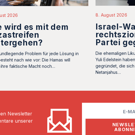
8. August 2026
ust 2026
Israel-Wa
 wird es mit dem
rechtszio
astreifen
Partei g
itergehen?
Die ehemaligen Liku
undlegende Problem für jede Lösung in
Yuli Edelstein habe
esteht nach wie vor: Die Hamas will
gegründet, die sich
ihre faktische Macht noch…
Netanjahus…
E
hen Newsletter
m
entare unserer
a
i