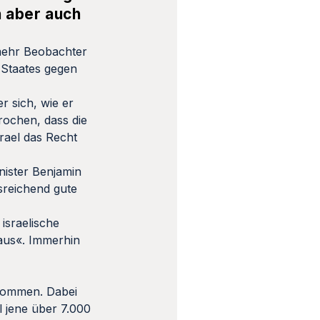
n aber auch
 mehr Beobachter
 Staates gegen
r sich, wie er
rochen, dass die
rael das Recht
nister Benjamin
reichend gute
israelische
aus«. Immerhin
rnommen. Dabei
l jene über 7.000