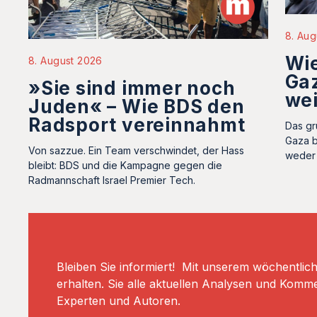
8. Aug
Wie
8. August 2026
Gaz
»Sie sind immer noch
we
Juden« – Wie BDS den
Radsport vereinnahmt
Das gr
Gaza b
Von sazzue. Ein Team verschwindet, der Hass
weder 
bleibt: BDS und die Kampagne gegen die
Radmannschaft Israel Premier Tech.
Bleiben Sie informiert! Mit unserem wöchentlic
erhalten. Sie alle aktuellen Analysen und Komm
Experten und Autoren.