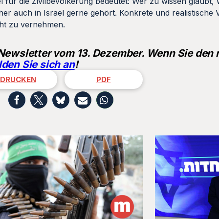
el für die Zivilbevölkerung bedeutet: Wer zu wissen glaubt,
er auch in Israel gerne gehört. Konkrete und realistische
cht zu vernehmen.
 Newsletter vom 13. Dezember. Wenn Sie den
den Sie sich an
!
DRUCKEN
PDF