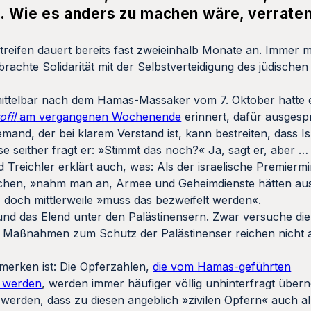
. Wie es anders zu machen wäre, verrate
treifen dauert bereits fast zweieinhalb Monate an. Immer
achte Solidarität mit der Selbstverteidigung des jüdischen
nmittelbar nach dem Hamas-Massaker vom 7. Oktober hatte e
ofil
am vergangenen Wochenende
erinnert, dafür ausgesp
nd, der bei klarem Verstand ist, kann bestreiten, dass Is
 seither fragt er: »Stimmt das noch?« Ja, sagt er, aber …
 Treichler erklärt auch, was: Als der israelische Premiermi
chen, »nahm man an, Armee und Geheimdienste hätten aus
, doch mittlerweile »muss das bezweifelt werden«.
 und das Elend unter den Palästinensern. Zwar versuche die 
ie Maßnahmen zum Schutz der Palästinenser reichen nicht 
emerken ist: Die Opferzahlen,
die vom Hamas-geführten
n werden
, werden immer häufiger völlig unhinterfragt übe
erden, dass zu diesen angeblich »zivilen Opfern« auch al