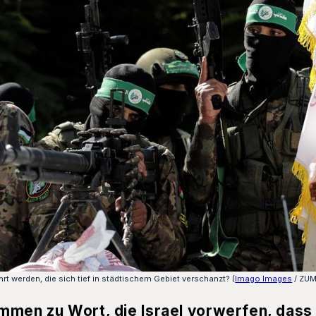
rt werden, die sich tief in städtischem Gebiet verschanzt? (
Imago Images
/ ZUM
mmen zu Wort, die Israel vorwerfen, dass