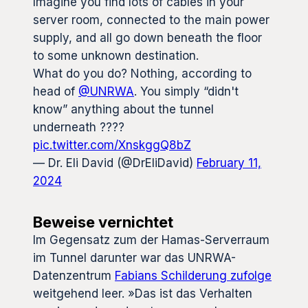
Imagine you find lots of cables in your
server room, connected to the main power
supply, and all go down beneath the floor
to some unknown destination.
What do you do? Nothing, according to
head of
@UNRWA
. You simply “didn't
know” anything about the tunnel
underneath ????
pic.twitter.com/XnskggQ8bZ
— Dr. Eli David (@DrEliDavid)
February 11,
2024
Beweise vernichtet
Im Gegensatz zum der Hamas-Serverraum
im Tunnel darunter war das UNRWA-
Datenzentrum
Fabians Schilderung zufolge
weitgehend leer. »Das ist das Verhalten