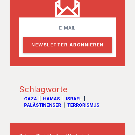
E
m
a
i
l
Schlagworte
GAZA
HAMAS
ISRAEL
PALÄSTINENSER
TERRORISMUS