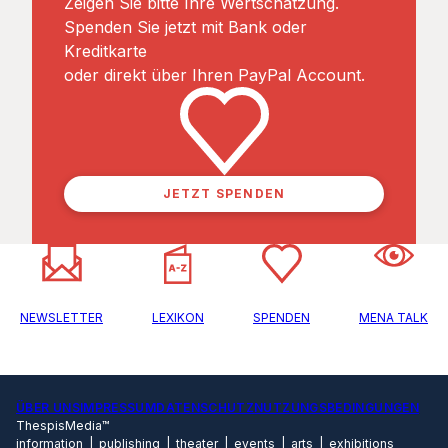
Zeigen Sie bitte Ihre Wertschätzung.
Spenden Sie jetzt mit Bank oder
Kreditkarte
oder direkt über Ihren PayPal Account.
JETZT SPENDEN
NEWSLETTER
LEXIKON
SPENDEN
MENA TALK
ÜBER UNS
IMPRESSUM
DATENSCHUTZ
NUTZUNGSBEDINGUNGEN
ThespisMedia™
information | publishing | theater | events | arts | exhibitions