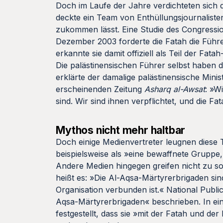
Doch im Laufe der Jahre verdichteten sich d
deckte ein Team von Enthüllungsjournaliste
zukommen lässt. Eine Studie des Congressi
Dezember 2003 forderte die Fatah die Führe
erkannte sie damit offiziell als Teil der Fata
Die palästinensischen Führer selbst haben d
erklärte der damalige palästinensische Mini
erscheinenden Zeitung
Asharq al-Awsat
: »W
sind. Wir sind ihnen verpflichtet, und die Fa
Mythos nicht mehr haltbar
Doch einige Medienvertreter leugnen diese T
beispielsweise als »eine bewaffnete Gruppe, 
Andere Medien hingegen greifen nicht zu so
heißt es: »Die Al-Aqsa-Märtyrerbrigaden sin
Organisation verbunden ist.« National Public
Aqsa-Märtyrerbrigaden« beschrieben. In ein
festgestellt, dass sie »mit der Fatah und de