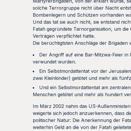
Märtyrerbrigaden, von der erklärt wurde, s
solche Terrorgruppe nicht über Nacht entst
Bombenlegern und Schützen vorhanden wa
Und das tat sie auch nicht, sie entstand n
Fatah gegründete Tarnorganisation, um die 
Verträgen verpflichtet hatte.
Die berüchtigtsten Anschläge der Brigaden 
Der Angriff auf eine Bar-Mitzwa-Feier i
verwundet wurden.
Ein Selbstmordattentat vor der Jerusale
zwei Kleinkinder) getötet und mehr als fün
Und ein Selbstmordattentat am zentrale
Menschen getötet und mehr als hundert ve
Im März 2002 nahm das US-Außenministerium 
weigerte sich jedoch anzuerkennen, dass di
politischer Natur: Die Anerkennung der Fat
weiterhin Geld an die von der Fatah geleit