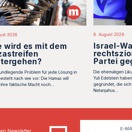
8. August 2026
ust 2026
Israel-Wa
 wird es mit dem
rechtszio
astreifen
Partei g
itergehen?
Die ehemaligen Liku
undlegende Problem für jede Lösung in
Yuli Edelstein habe
esteht nach wie vor: Die Hamas will
gegründet, die sich
ihre faktische Macht noch…
Netanjahus…
E
hen Newsletter