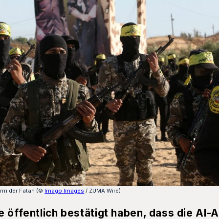
Arm der Fatah (©
Imago Images
/ ZUMA Wire)
 öffentlich bestätigt haben, dass die Al-