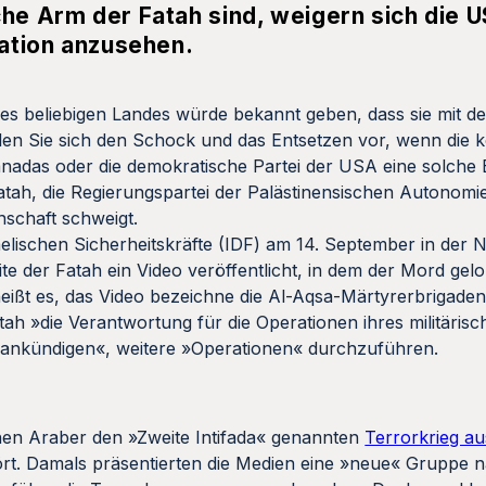
che Arm der Fatah sind, weigern sich die 
sation anzusehen.
eines beliebigen Landes würde bekannt geben, dass sie mit 
en Sie sich den Schock und das Entsetzen vor, wenn die k
 Kanadas oder die demokratische Partei der USA eine solche
tah, die Regierungspartei der Palästinensischen Autonomi
nschaft schweigt.
elischen Sicherheitskräfte (IDF) am 14. September in der 
te der Fatah ein Video veröffentlicht, in dem der Mord gelo
ißt es, das Video bezeichne die Al-Aqsa-Märtyrerbrigaden 
atah »die Verantwortung für die Operationen ihres militäri
l ankündigen«, weitere »Operationen« durchzuführen.
chen Araber den »Zweite Intifada« genannten
Terrorkrieg au
rt. Damals präsentierten die Medien eine »neue« Gruppe 