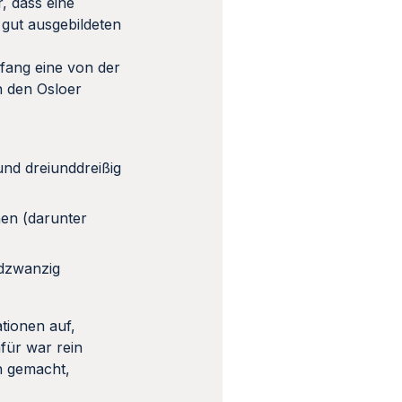
, dass eine
gut ausgebildeten
nfang eine von der
n den Osloer
und dreiunddreißig
hen (darunter
ndzwanzig
tionen auf,
für war rein
h gemacht,