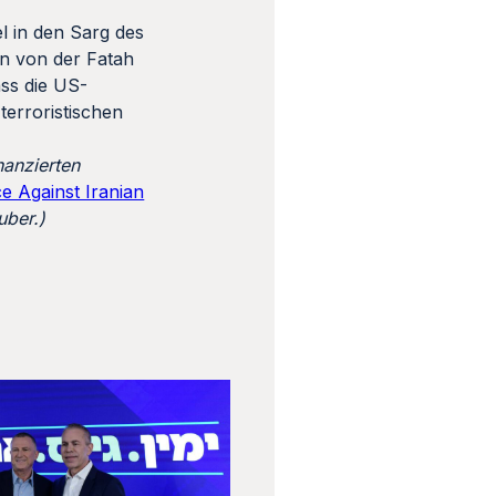
l in den Sarg des
en von der Fatah
ass die US-
terroristischen
nanzierten
ce Against Iranian
uber.)