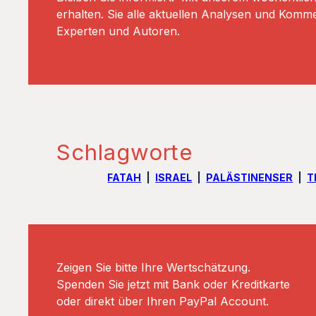
erhalten. Sie alle aktuellen Analysen und Komm
Experten und Autoren.
Schlagworte
FATAH
ISRAEL
PALÄSTINENSER
T
Zeigen Sie bitte Ihre Wertschätzung.
Spenden Sie jetzt mit Bank oder Kreditkarte
oder direkt über Ihren PayPal Account.