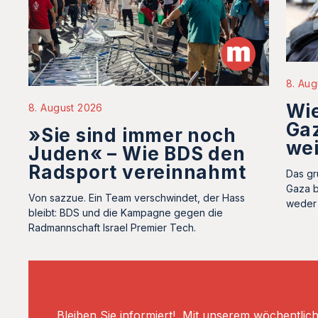
8. Aug
Wie
8. August 2026
Gaz
»Sie sind immer noch
we
Juden« – Wie BDS den
Radsport vereinnahmt
Das gr
Gaza b
Von sazzue. Ein Team verschwindet, der Hass
weder 
bleibt: BDS und die Kampagne gegen die
Radmannschaft Israel Premier Tech.
Bleiben Sie informiert! Mit unserem wöchentlic