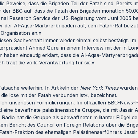
ie Beweise, dass die Brigaden Teil der Fatah sind. Bereit
n der BBC auf, dass die Fatah den Brigaden monatlich 50.0
onal Research Service der US-Regierung vom Juni 2005 ber
r der Al-Aqsa-Märtyrerbrigaden auf, dem Fatah-Rat beizut
h-Organisation an.«
iesen Sachverhalt immer wieder einmal selbst bestätigt. Im
sterpräsident Ahmed Qurei in einem Interview mit der in Lo
ir haben eindeutig erklärt, dass die Al-Aqsa-Märtyrerbrigad
tah trägt die volle Verantwortung für sie.«
atsache weiterhin. In Artikeln der
New York Times
wurden 
die lose mit der Fatah verbunden ist«, bezeichnet.
lch unseriösen Formulierungen. Im offiziellen BBC-News-Pr
d eine bewaffnete palästinensische Gruppe, die mit Jassir 
 Radio hat die Gruppe als »bewaffneter militanter Flügel der
em Bericht des Council on Foreign Relations über die Bri
r Fatah-Fraktion des ehemaligen Palästinenserführers Jassir