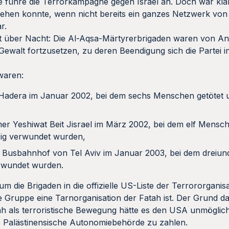
ie führe die Terrorkampagne gegen Israel an. Doch war klar
ehen konnte, wenn nicht bereits ein ganzes Netzwerk von 
r.
icht über Nacht: Die Al-Aqsa-Märtyrerbrigaden waren von A
Gewalt fortzusetzen, zu deren Beendigung sich die Partei i
waren:
n Hadera im Januar 2002, bei dem sechs Menschen getötet 
mer Yeshiwat Beit Jisrael im März 2002, bei dem elf Mensc
fzig verwundet wurden,
n Busbahnhof von Tel Aviv im Januar 2003, bei dem dreiu
rwundet wurden.
die Brigaden in die offizielle US-Liste der Terrororganisa
e Gruppe eine Tarnorganisation der Fatah ist. Der Grund da
ah als terroristische Bewegung hätte es den USA unmöglic
ete Palästinensische Autonomiebehörde zu zahlen.