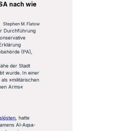
USA nach wie
Stephen M. Flatow
der Durchführung
onservative
 Erklärung
ebehörde (PA),
Nähe der Stadt
bt wurde. In einer
als »militärischen
schen Arms«
slösten
, hatte
namens Al-Aqsa-