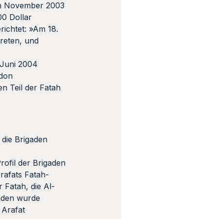
s im November 2003
00 Dollar
ichtet: »Am 18.
reten, und
 Juni 2004
ndon
en Teil der Fatah
die Brigaden
ofil der Brigaden
Arafats Fatah-
 Fatah, die Al-
gaden wurde
 Arafat