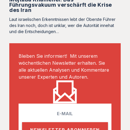
Führungsvakuum verschärft die Krise
des Iran
Laut israelischen Erkenntnissen lebt der Oberste Führer
des Iran noch, doch ist unklar, wer die Autorität innehat
und die Entscheidungen…
Bleiben Sie informiert! Mit unserem
wöchentlichen Newsletter erhalten. Sie
alle aktuellen Analysen und Kommentare
unserer Experten und Autoren.
E
m
a