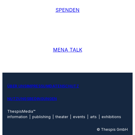
SPENDEN
MENA TALK
ÜBER UNS
IMPRESSUM
DATENSCHUTZ
NUTZUNGSBEDINGUNGEN
ThespisMedia™
information | publishing | theater | events | arts | exhibitions
© Thespis GmbH