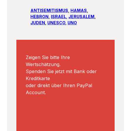
ANTISEMITISMUS
, 
HAMAS
, 
HEBRON
, 
ISRAEL
, 
JERUSALEM
, 
JUDEN
, 
UNESCO
, 
UNO
Zeigen Sie bitte Ihre
Wertschätzung.
Spenden Sie jetzt mit Bank oder
Kreditkarte
oder direkt über Ihren PayPal
Account.