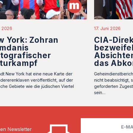
17. Juni 2026
li 2026
CIA-Direk
w York: Zohran
bezweifel
mdanis
Absichten
tografischer
das Abk
lturkampf
Geheimdienstberich
adt New York hat eine neue Karte der
nicht beabsichtigt,
dererenklaven veröffentlicht, auf der
geforderten Zugest
ische Gebiete wie die jüdischen Viertel
sein…
E
hen Newsletter
m