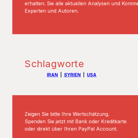
erhalten. Sie alle aktuellen Analysen und Komm
Experten und Autoren.
Schlagworte
IRAN
SYRIEN
USA
Zeigen Sie bitte Ihre Wertschätzung.
Spenden Sie jetzt mit Bank oder Kreditkarte
oder direkt über Ihren PayPal Account.