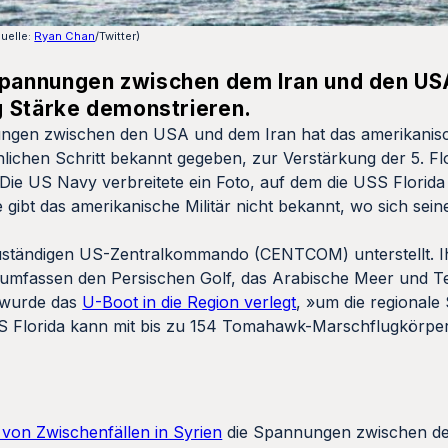
uelle:
Ryan Chan
/Twitter)
pannungen zwischen dem Iran und den US
g Stärke demonstrieren.
gen zwischen den USA und dem Iran hat das amerikanis
lichen Schritt bekannt gegeben, zur Verstärkung der 5. Fl
Die US Navy verbreitete ein Foto, auf dem die USS Florida
gibt das amerikanische Militär nicht bekannt, wo sich sei
 zuständigen US-Zentralkommando (CENTCOM) unterstellt. I
te umfassen den Persischen Golf, das Arabische Meer und Te
e wurde das
U-Boot in die Region verlegt
, »um die regionale
USS Florida kann mit bis zu 154 Tomahawk-Marschflugkörper
 von Zwischenfällen in Syrien
die Spannungen zwischen de