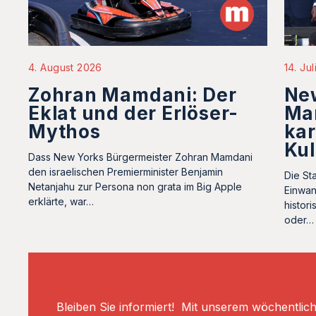
4. August 2026
14. Ju
Zohran Mamdani: Der
Ne
Eklat und der Erlöser-
Ma
Mythos
kar
Ku
Dass New Yorks Bürgermeister Zohran Mamdani
den israelischen Premierminister Benjamin
Die St
Netanjahu zur Persona non grata im Big Apple
Einwan
erklärte, war…
histor
oder…
Bleiben Sie informiert! Mit unserem wöchentlic