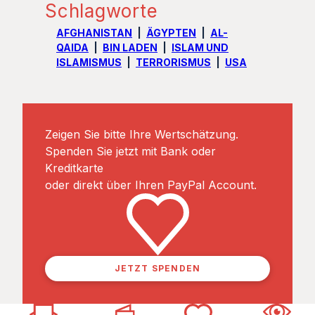
Schlagworte
AFGHANISTAN
ÄGYPTEN
AL-
QAIDA
BIN LADEN
ISLAM UND
ISLAMISMUS
TERRORISMUS
USA
Zeigen Sie bitte Ihre Wertschätzung.
Spenden Sie jetzt mit Bank oder
Kreditkarte
oder direkt über Ihren PayPal Account.
JETZT SPENDEN