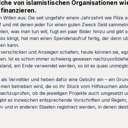
lche von islamistischen Organisationen w
 finanzieren.
em Willen aus: Die seit ungefähr einem Jahrzehnt wie Pilze
 und mit denen jeder für einen guten Zweck Geld sammeln
ilen, was man tun will, fügt ein paar Bilder hinzu und gibt
ös klingt, hat man einen Spendenaufruf fertig, der dann ü
rden kann.
verschicken und Anzeigen schalten, heute können sie, egal,
lten. Ist es schon immer schwierig gewesen nachzuvollziehe
and, am Ende verwendet werden, so ist es quasi unmöglich
 als Vermittler und heben dafür eine Gebühr ein – ein Gru
irmen betrieben wird, die so ihr Stück vom Hilfskuchen a
e nachzuprüfen, ob die jeweiligen Projekte auch umgesetzt u
bt es inzwischen entsprechende Vorschriften und Regeln,
 und in anderen Staaten registriert werden, in denen dies