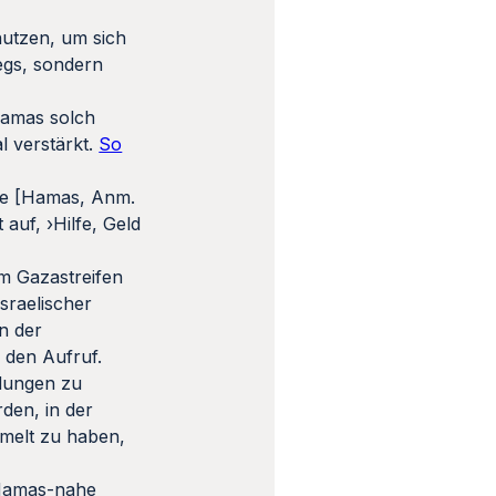
nutzen, um sich
egs, sondern
Hamas solch
l verstärkt.
So
ppe [Hamas, Anm.
auf, ›Hilfe, Geld
im Gazastreifen
sraelischer
n der
 den Aufruf.
ndungen zu
den, in der
mmelt zu haben,
 Hamas-nahe