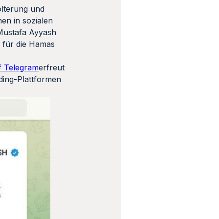
olterung und
en in sozialen
Mustafa Ayyash
 für die Hamas
f Telegram
erfreut
nding-Plattformen