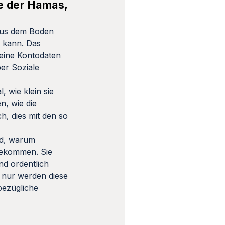
ie der Hamas,
 aus dem Boden
 kann. Das
 seine Kontodaten
ber Soziale
 wie klein sie
n, wie die
, dies mit den so
nd, warum
bbekommen. Sie
nd ordentlich
 nur werden diese
bezügliche