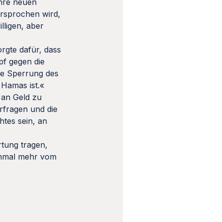
ihre neuen
ersprochen wird,
lligen, aber
rgte dafür, dass
pf gegen die
ie Sperrung des
 Hamas ist.«
 an Geld zu
rfragen und die
htes sein, an
rtung tragen,
einmal mehr vom