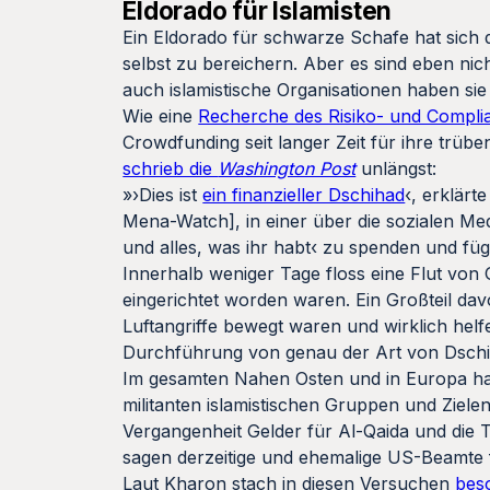
Eldorado für Islamisten
Ein Eldorado für schwarze Schafe hat sich 
selbst zu bereichern. Aber es sind eben ni
auch islamistische Organisationen haben sie 
Wie eine
Recherche des Risiko- und Complia
Crowdfunding seit langer Zeit für ihre trübe
schrieb die
Washington Post
unlängst:
»›Dies ist
ein finanzieller Dschihad
‹, erklär
Mena-Watch], in einer über die sozialen Med
und alles, was ihr habt‹ zu spenden und fügt
Innerhalb weniger Tage floss eine Flut von
eingerichtet worden waren. Ein Großteil da
Luftangriffe bewegt waren und wirklich hel
Durchführung von genau der Art von Dschiha
Im gesamten Nahen Osten und in Europa hat
militanten islamistischen Gruppen und Ziele
Vergangenheit Gelder für Al-Qaida und die 
sagen derzeitige und ehemalige US-Beamte
Laut Kharon stach in diesen Versuchen
bes