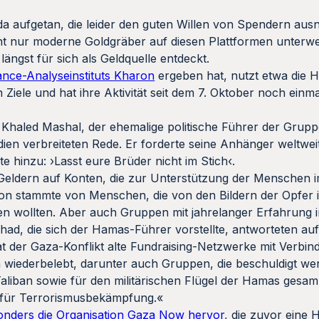
da aufgetan, die leider den guten Willen von Spendern aus
cht nur moderne Goldgräber auf diesen Plattformen unterw
längst für sich als Geldquelle entdeckt.
nce-Analyseinstituts Kharon
ergeben hat, nutzt etwa die 
n Ziele und hat ihre Aktivität seit dem 7. Oktober noch einma
te Khaled Mashal, der ehemalige politische Führer der Gru
ien verbreiteten Rede. Er forderte seine Anhänger weltweit 
e hinzu: ›Lasst eure Brüder nicht im Stich‹.
 Geldern auf Konten, die zur Unterstützung der Menschen 
von stammte von Menschen, die von den Bildern der Opfer i
fen wollten. Aber auch Gruppen mit jahrelanger Erfahrung i
d, die sich der Hamas-Führer vorstellte, antworteten auf
 der Gaza-Konflikt alte Fundraising-Netzwerke mit Verbi
n wiederbelebt, darunter auch Gruppen, die beschuldigt wer
Taliban sowie für den militärischen Flügel der Hamas gesa
 für Terrorismusbekämpfung.«
onders die Organisation Gaza Now hervor
, die zuvor eine