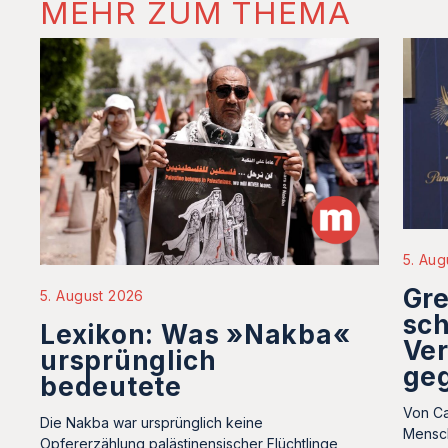
MEHR ZUM THEMA
5. Aug
Gre
5. August 2026
sc
Lexikon: Was »Nakba«
Ve
ursprünglich
geg
bedeutete
Von Ca
Die Nakba war ursprünglich keine
Mensc
Opfererzählung palästinensischer Flüchtlinge,