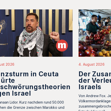
ust 2026
4. August 2026
nzsturm in Ceuta
Der Zus
hürte
der Verl
rschwörungstheorien
Israels
en Israel
Von Andrew Fox. J
Völkermordanklage 
naan Lidor. Kurz nachdem rund 50.000
zusammengebrochen
hen die Grenze zwischen Marokko und