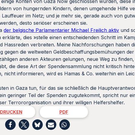
 einige Konten von Gaza Now geschlossen wurden, diese 
 Bildern von hungernden Kindern, denen umgehende Hilfe v
n Lauffeuer im Netz; und je mehr sie, gerade auch von gutwi
werden, desto seriöser erscheinen sie.
wa
der belgische Parlamentarier Michael Freilich aktiv
und so
rklärte, dies »stelle einen entscheidenden Schritt im Kam
und Hassreden verbreiten. Meine Nachforschungen haben d
lag gegen die weltweiten Geldbeschaffungsbemühungen der
zähligen anderen Akteuren gelungen, neue Weg zu finden,
, die diese Art der Spendensammlung nicht kritisch hinte
, nicht informieren, wird es Hamas & Co. weiterhin ein Leic
isten in Gaza tun, für das sie schließlich die Hauptverantwo
s ein geringer Teil der Spenden zugutekommt, spricht nur 
 Terrororganisation und ihrer willigen Helfershelfer.
DRUCKEN
PDF