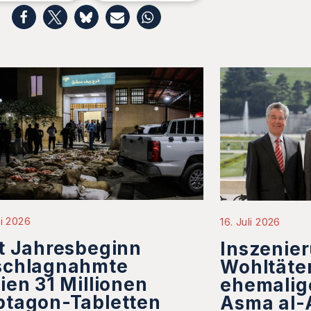
li 2026
16. Juli 2026
t Jahresbeginn
Inszenier
schlagnahmte
Wohltäter
ien 31 Millionen
ehemalige
ptagon-Tabletten
Asma al-