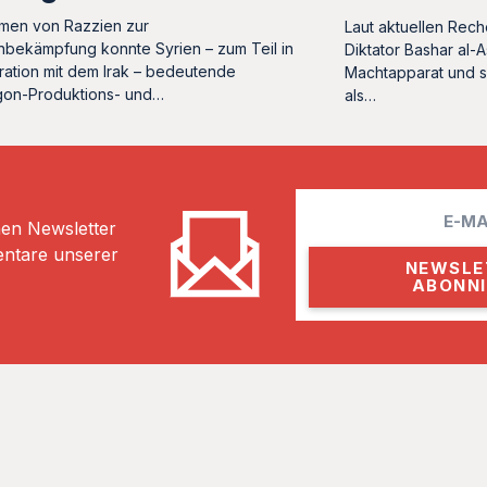
men von Razzien zur
Laut aktuellen Rec
bekämpfung konnte Syrien – zum Teil in
Diktator Bashar al-A
ation mit dem Irak – bedeutende
Machtapparat und s
on-Produktions- und…
als…
E
hen Newsletter
m
entare unserer
a
i
l