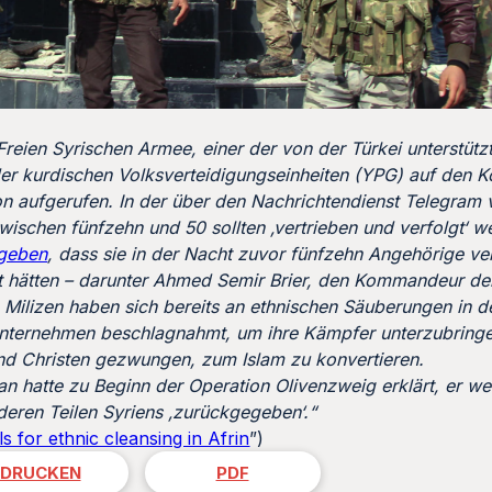
Freien Syrischen Armee, einer der von der Türkei unterstützt
t der kurdischen Volksverteidigungseinheiten (YPG) auf den
n aufgerufen. In der über den Nachrichtendienst Telegram v
wischen fünfzehn und 50 sollten ‚vertrieben und verfolgt‘ w
geben
, dass sie in der Nacht zuvor fünfzehn Angehörige ve
ert hätten – darunter Ahmed Semir Brier, den Kommandeur der
n Milizen haben sich bereits an ethnischen Säuberungen in de
nternehmen beschlagnahmt, um ihre Kämpfer unterzubringe
und Christen gezwungen, zum Islam zu konvertieren.
n hatte zu Beginn der Operation Olivenzweig erklärt, er we
deren Teilen Syriens ‚zurückgegeben‘.“
ls for ethnic cleansing in Afrin
”)
DRUCKEN
PDF