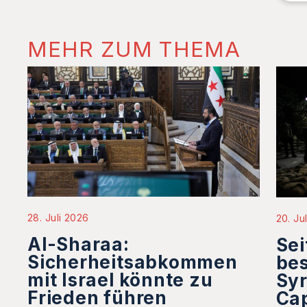
MEHR ZUM THEMA
28. Juli 2026
20. Ju
Al-Sharaa:
Sei
Sicherheitsabkommen
be
mit Israel könnte zu
Syr
Frieden führen
Ca