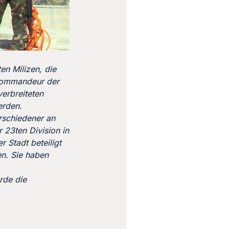
en Milizen, die
 Kommandeur der
erbreiteten
erden.
rschiedener an
 23ten Division in
r Stadt beteiligt
n. Sie haben
rde die