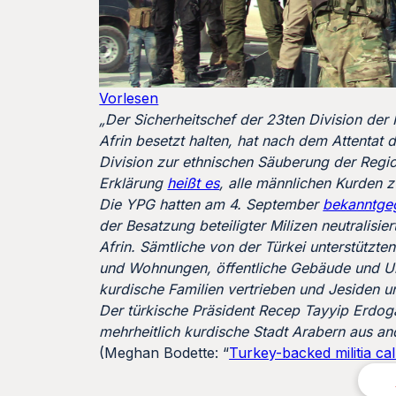
Vorlesen
„Der Sicherheitschef der 23ten Division der 
Afrin besetzt halten, hat nach dem Attenta
Division zur ethnischen Säuberung der Regio
Erklärung
heißt es
, alle männlichen Kurden z
Die YPG hatten am 4. September
bekanntge
der Besatzung beteiligter Milizen neutralisi
Afrin. Sämtliche von der Türkei unterstützte
und Wohnungen, öffentliche Gebäude und U
kurdische Familien vertrieben und Jesiden 
Der türkische Präsident Recep Tayyip Erdoga
mehrheitlich kurdische Stadt Arabern aus an
(Meghan Bodette: “
Turkey-backed militia cal