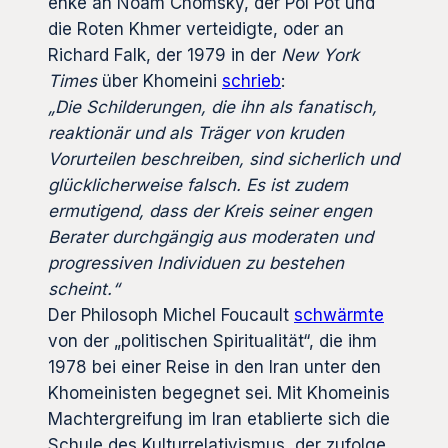
enke an Noam Chomsky, der Pol Pot und
die Roten Khmer verteidigte, oder an
Richard Falk, der 1979 in der
New York
Times
über Khomeini
schrieb
:
„Die Schilderungen, die ihn als fanatisch,
reaktionär und als Träger von kruden
Vorurteilen beschreiben, sind sicherlich und
glücklicherweise falsch. Es ist zudem
ermutigend, dass der Kreis seiner engen
Berater durchgängig aus moderaten und
progressiven Individuen zu bestehen
scheint.“
Der Philosoph Michel Foucault
schwärmte
von der „politischen Spiritualität“, die ihm
1978 bei einer Reise in den Iran unter den
Khomeinisten begegnet sei. Mit Khomeinis
Machtergreifung im Iran etablierte sich die
Schule des Kulturrelativismus, der zufolge