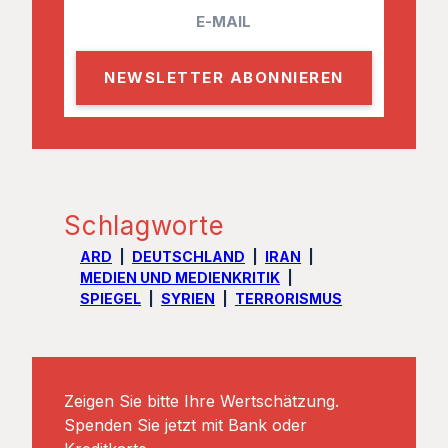
E
m
a
i
l
Schlagworte
ARD
DEUTSCHLAND
IRAN
MEDIEN UND MEDIENKRITIK
SPIEGEL
SYRIEN
TERRORISMUS
Zeigen Sie bitte Ihre Wertschätzung.
Spenden Sie jetzt mit Bank oder