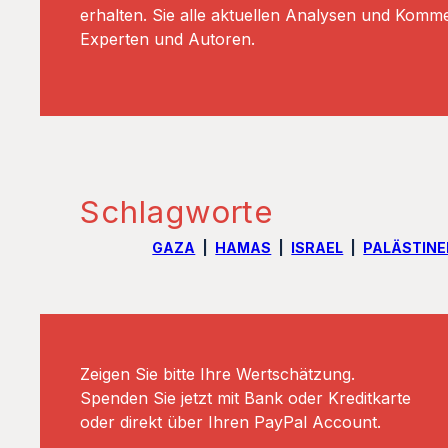
erhalten. Sie alle aktuellen Analysen und Komm
Experten und Autoren.
Schlagworte
GAZA
HAMAS
ISRAEL
PALÄSTIN
Zeigen Sie bitte Ihre Wertschätzung.
Spenden Sie jetzt mit Bank oder Kreditkarte
oder direkt über Ihren PayPal Account.