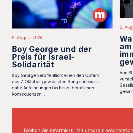
6. Aug
Wa
6. August 2026
am
Boy George und der
im
Preis für Israel-
ge
Solidarität
Von St
Boy George veröffentlicht einen den Opfern
verste
des 7. Oktober gewidmeten Song und nimmt
Gesell
dafür Anfeindungen bis hin zu beruflichen
gewin
Konsequenzen…
Bleiben Sie informiert! Mit unserem wöchentlic