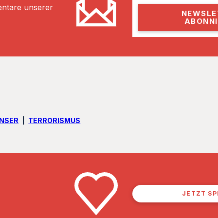
m
entare unserer
a
i
l
ENSER
TERRORISMUS
JETZT S