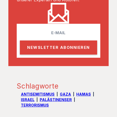
E
m
a
i
l
Schlagworte
ANTISEMITISMUS
GAZA
HAMAS
ISRAEL
PALÄSTINENSER
TERRORISMUS