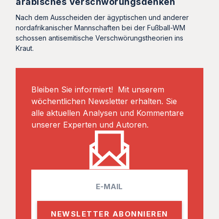
arabisches Verschwörungsdenken
Nach dem Ausscheiden der ägyptischen und anderer
nordafrikanischer Mannschaften bei der Fußball-WM
schossen antisemitische Verschwörungstheorien ins
Kraut.
Bleiben Sie informiert! Mit unserem
wöchentlichen Newsletter erhalten. Sie
alle aktuellen Analysen und Kommentare
unserer Experten und Autoren.
E
m
a
i