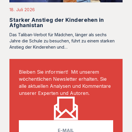
18. Juli 2026
Starker Anstieg der Kinderehen in
Afghanistan
Das Taliban-Verbot für Mädchen, länger als sechs
Jahre die Schule zu besuchen, führt zu einem starken
Anstieg der Kinderehen und…
Bleiben Sie informiert! Mit unserem
wöchentlichen Newsletter erhalten. Sie
alle aktuellen Analysen und Kommentare
unserer Experten und Autoren.
E