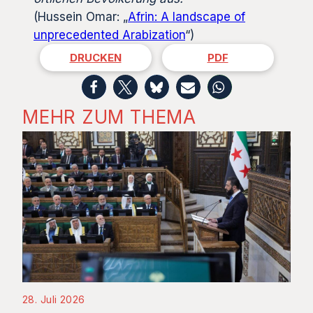
(Hussein Omar: „
Afrin: A landscape of
unprecedented Arabization
“)
DRUCKEN
PDF
MEHR ZUM THEMA
28. Juli 2026