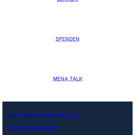
SPENDEN
MENA TALK
ÜBER UNS
IMPRESSUM
DATENSCHUTZ
NUTZUNGSBEDINGUNGEN
ThespisMedia™
information | publishing | theater | events | arts | exhibitions
© Thespis GmbH