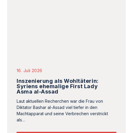
16. Juli 2026
Inszenierung als Wohltäterin:
Syriens ehemalige First Lady
Asma al-Assad
Laut aktuellen Recherchen war die Frau von
Diktator Bashar al-Assad viel tiefer in den
Machtapparat und seine Verbrechen verstrickt
als…
Bleiben Sie informiert! Mit unserem
wöchentlichen Newsletter erhalten.
Sie alle aktuellen Analysen und