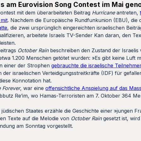
es am Eurovision Song Contest im Mai ge
Contest mit dem überarbeiteten Beitrag
Hurricane
antreten,
mit
. Nachdem die Europäische Rundfunkunion (EBU), die d
atte
, die zwei ursprünglich eingereichten israelischen Beit
ualifizieren, arbeitete Israels TV-Sender Kan daran, den T
eisten.
Beitrags
October Rain
beschreiben den Zustand der Israelis
etwa 1.200 Menschen getötet wurden: »Es gibt keine Luft
In einer der Strophen
gebrauchte die israelische Teilnehme
r israelischen Verteidigungsstreitkräfte (IDF) für gefalle
diese Konnotation hat.
 Forever
, war eine
offensichtliche Anspielung auf das Mas
ibbutz Re’im, wo Hamas-Terroristen am 7. Oktober 364 M
 jüdischen Staates erzähle die Geschichte einer »jungen Fra
sen Texte auf die Melodie von
October Rain
gesetzt ist, wird
endung am Sonntag vorgestellt.