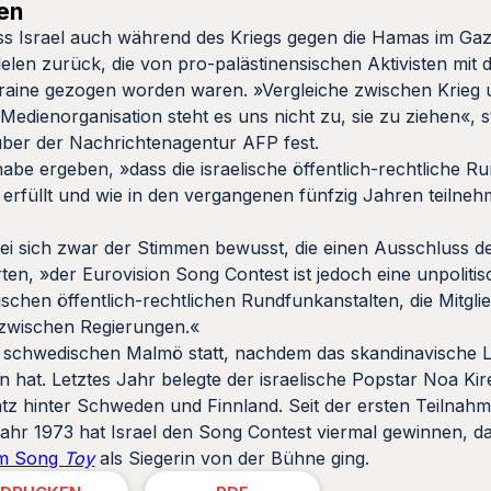
en
ass Israel auch während des Kriegs gegen die Hamas im Gaz
elen zurück, die von pro-palästinensischen Aktivisten mit
raine gezogen worden waren. »Vergleiche zwischen Krieg u
Medienorganisation steht es uns nicht zu, sie zu ziehen«, s
ber der Nachrichtenagentur AFP fest.
e ergeben, »dass die israelische öffentlich-rechtliche Ru
 erfüllt und wie in den vergangenen fünfzig Jahren teilne
sei sich zwar der Stimmen bewusst, die einen Ausschluss d
en, »der Eurovision Song Contest ist jedoch eine unpoliti
chen öffentlich-rechtlichen Rundfunkanstalten, die Mitgli
 zwischen Regierungen.«
m schwedischen Malmö statt, nachdem das skandinavische 
at. Letztes Jahr belegte der israelische Popstar Noa Kir
latz hinter Schweden und Finnland. Seit der ersten Teilnah
Jahr 1973 hat Israel den Song Contest viermal gewinnen, das
rem Song
Toy
als Siegerin von der Bühne ging.