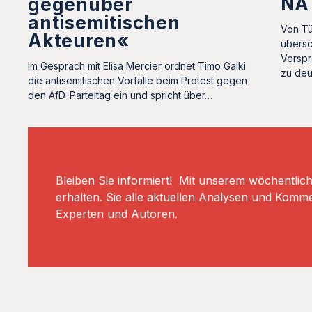
NAT
gegenüber
antisemitischen
Von Tü
Akteuren«
übersc
Verspr
Im Gespräch mit Elisa Mercier ordnet Timo Galki
zu de
die antisemitischen Vorfälle beim Protest gegen
den AfD-Parteitag ein und spricht über…
Bleiben Sie informiert! Mit unserem wöchentlic
erhalten. Sie alle aktuellen Analysen und Komm
Experten und Autoren.