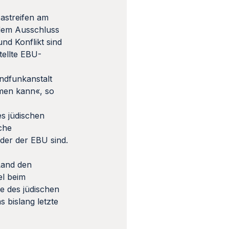
astreifen am
 dem Ausschluss
nd Konflikt sind
tellte EBU-
ndfunkanstalt
hmen kann«, so
es jüdischen
sche
eder der EBU sind.
Land den
el beim
me des jüdischen
 bislang letzte