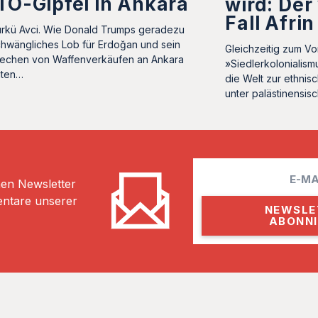
O-Gipfel in Ankara
wird: Der
Fall Afrin
rkü Avci. Wie Donald Trumps geradezu
hwängliches Lob für Erdoğan und sein
Gleichzeitig zum V
echen von Waffenverkäufen an Ankara
»Siedlerkolonialism
uten…
die Welt zur ethnisc
unter palästinensisc
E
hen Newsletter
m
entare unserer
a
i
l