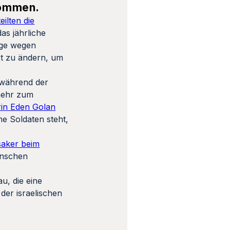
nommen.
teilten die
as jährliche
räge wegen
ext zu ändern, um
 während der
 mehr zum
rin Eden Golan
ne Soldaten steht,
saker beim
enschen
u, die eine
 der israelischen