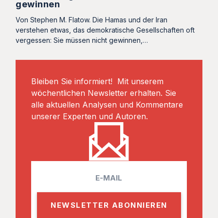
gewinnen
Von Stephen M. Flatow. Die Hamas und der Iran
verstehen etwas, das demokratische Gesellschaften oft
vergessen: Sie müssen nicht gewinnen,…
Bleiben Sie informiert! Mit unserem
wöchentlichen Newsletter erhalten. Sie
alle aktuellen Analysen und Kommentare
unserer Experten und Autoren.
E
m
a
i