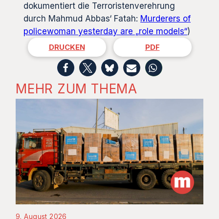
dokumentiert die Terroristenverehrung
durch Mahmud Abbas‘ Fatah:
Murderers of
policewoman yesterday are „role models“
)
DRUCKEN
PDF
MEHR ZUM THEMA
9. August 2026