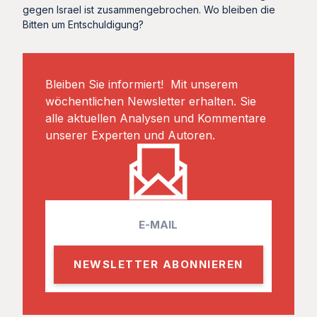
gegen Israel ist zusammengebrochen. Wo bleiben die
Bitten um Entschuldigung?
Bleiben Sie informiert! Mit unserem
wöchentlichen Newsletter erhalten. Sie
alle aktuellen Analysen und Kommentare
unserer Experten und Autoren.
E
m
a
i
l