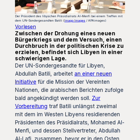
Der Präsident des libyschen Präsidialrats Al-Menfi bei einem Treffen mit
dem UN-Sondergesandten Batili (
Imago Images
/ APAimages)
Vorlesen
Zwischen der Drohung eines neuen
Bürgerkriegs und dem Versuch, einen
Durchbruch in der politischen Krise zu
erzielen, befindet sich Libyen in einer
schwierigen Lage.
Der UN-Sondergesandte für Libyen,
Abdullah Batili, arbeitet
an einer neuen
Initiative
für die Mission der Vereinten
Nationen, die arabischen Berichten zufolge
bald angekündigt werden soll.
Zur
Vorbereitung
traf Batili unlängst zweimal
mit dem im Westen Libyens residierenden
Präsidenten des Präsidialrats, Mohamed Al-
Menfi, und dessen Stellvertreter, Abdullah
Al-Lafi, zusammen, bevor er in den Osten