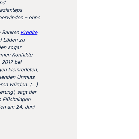
und
azianteps
überwinden – ohne
on Banken
Kredite
 Läden zu
ien sogar
amen Konflikte
 2017 bei
en kleinredeten,
chsenden Unmuts
hren würden. (…)
erung‘, sagt der
 Flüchtlingen
en am 24. Juni