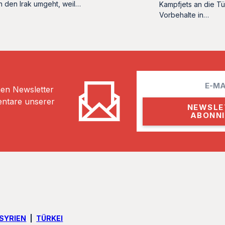
n den Irak umgeht, weil…
Kampfjets an die Tü
Vorbehalte in…
E
hen Newsletter
m
entare unserer
a
i
l
SYRIEN
TÜRKEI