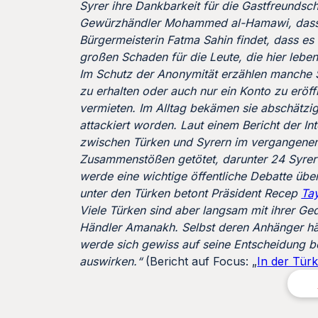
Syrer ihre Dankbarkeit für die Gastfreundsch
Gewürzhändler Mohammed al-Hamawi, dass e
Bürgermeisterin Fatma Sahin findet, dass es 
großen Schaden für die Leute, die hier leben‘
Im Schutz der Anonymität erzählen manche S
zu erhalten oder auch nur ein Konto zu eröf
vermieten. Im Alltag bekämen sie abschätzi
attackiert worden. Laut einem Bericht der In
zwischen Türken und Syrern im vergangenen
Zusammenstößen getötet, darunter 24 Syrer‘
werde eine wichtige öffentliche Debatte übe
unter den Türken betont Präsident Recep
Ta
Viele Türken sind aber langsam mit ihrer Ge
Händler Amanakh. Selbst deren Anhänger hät
werde sich gewiss auf seine Entscheidung b
auswirken.“
(Bericht auf Focus: „
In der Türk