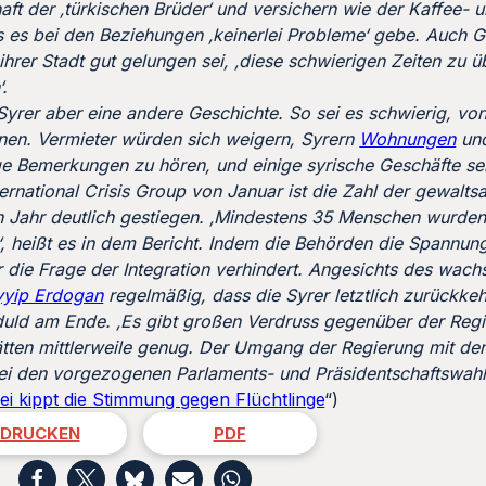
aft der ‚türkischen Brüder‘ und versichern wie der Kaffee- 
s bei den Beziehungen ‚keinerlei Probleme‘ gebe. Auch G
ihrer Stadt gut gelungen sei, ‚diese schwierigen Zeiten zu 
.
yrer aber eine andere Geschichte. So sei es schwierig, v
fnen. Vermieter würden sich weigern, Syrern
Wohnungen
und
ge Bemerkungen zu hören, und einige syrische Geschäfte se
ternational Crisis Group von Januar ist die Zahl der gewalts
 Jahr deutlich gestiegen. ‚Mindestens 35 Menschen wurden
, heißt es in dem Bericht. Indem die Behörden die Spannung
r die Frage der Integration verhindert. Angesichts des wa
yyip Erdogan
regelmäßig, dass die Syrer letztlich zurückke
duld am Ende. ‚Es gibt großen Verdruss gegenüber der Regi
ten mittlerweile genug. Der Umgang der Regierung mit den
ei den vorgezogenen Parlaments- und Präsidentschaftswahl
ei kippt die Stimmung gegen Flüchtlinge
“)
DRUCKEN
PDF