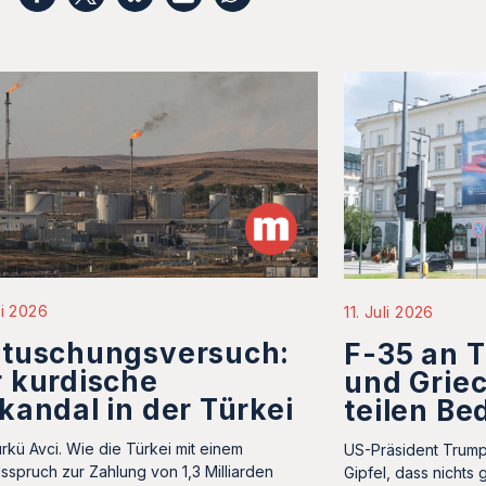
li 2026
11. Juli 2026
rtuschungsversuch:
F-35 an T
 kurdische
und Grie
kandal in der Türkei
teilen B
rkü Avci. Wie die Türkei mit einem
US-Präsident Trum
sspruch zur Zahlung von 1,3 Milliarden
Gipfel, dass nichts