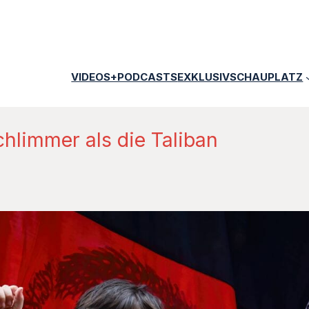
VIDEOS+PODCASTS
EXKLUSIV
SCHAUPLATZ
chlimmer als die Taliban