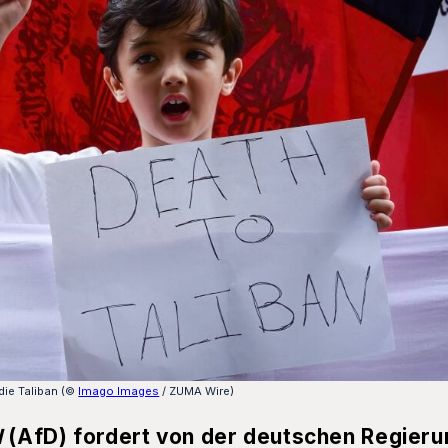
die Taliban (©
Imago Images
/ ZUMA Wire)
d
(AfD) fordert von der deutschen Regieru