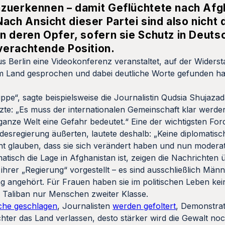
nzuerkennen – damit Geflüchtete nach Afg
h Ansicht dieser Partei sind also nicht 
n deren Opfer, sofern sie Schutz in Deuts
verachtende Position.
s Berlin eine Videokonferenz veranstaltet, auf der Wider
 im Land gesprochen und dabei deutliche Worte gefunden h
ppe“, sagte beispielsweise die Journalistin Qudsia Shujazad
zte: „Es muss der internationalen Gemeinschaft klar werden
 ganze Welt eine Gefahr bedeutet.“ Eine der wichtigsten For
sregierung äußerten, lautete deshalb: „Keine diplomatis
ht glauben, dass sie sich verändert haben und nun moderat
isch die Lage in Afghanistan ist, zeigen die Nachrichten ü
 ihrer „Regierung“ vorgestellt – es sind ausschließlich Män
g angehört. Für Frauen haben sie im politischen Leben kein
e Taliban nur Menschen zweiter Klasse.
sche geschlagen
, Journalisten
werden gefoltert
, Demonstra
hter das Land verlassen, desto stärker wird die Gewalt n