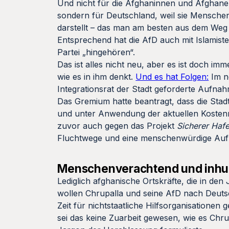
Und nicht für die Afghaninnen und Afghanen
sondern für Deutschland, weil sie Menschen
darstellt – das man am besten aus dem Weg r
Entsprechend hat die AfD auch mit Islamiste
Partei „hingehören“.
Das ist alles nicht neu, aber es ist doch i
wie es in ihm denkt.
Und es hat Folgen:
Im n
Integrationsrat der Stadt geforderte Aufna
Das Gremium hatte beantragt, dass die Sta
und unter Anwendung der aktuellen Kostenre
zuvor auch gegen das Projekt
Sicherer Haf
Fluchtwege und eine menschenwürdige Aufn
Menschenverachtend und inh
Lediglich afghanische Ortskräfte, die in d
wollen Chrupalla und seine AfD nach Deutsch
Zeit für nichtstaatliche Hilfsorganisationen 
sei das keine Zuarbeit gewesen, wie es Chr