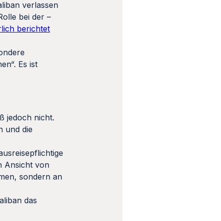
liban verlassen
olle bei der –
lich berichtet
sondere
n“. Es ist
 jedoch nicht.
n und die
usreisepflichtige
h Ansicht von
men, sondern an
aliban das