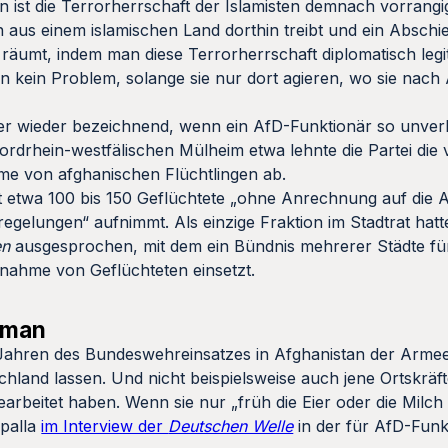
 ist die Terrorherrschaft der Islamisten demnach vorrangi
 aus einem islamischen Land dorthin treibt und ein Abschi
äumt, indem man diese Terrorherrschaft diplomatisch legit
n kein Problem, solange sie nur dort agieren, wo sie nach 
mmer wieder bezeichnend, wenn ein AfD-Funktionär so unver
ordrhein-westfälischen Mülheim etwa lehnte die Partei die
hme von afghanischen Flüchtlingen ab.
dt etwa 100 bis 150 Geflüchtete „ohne Anrechnung auf di
gelungen“ aufnimmt. Als einzige Fraktion im Stadtrat hatte
en
ausgesprochen, mit dem ein Bündnis mehrerer Städte fü
ahme von Geflüchteten einsetzt.
uman
en Jahren des Bundeswehreinsatzes in Afghanistan der Arme
land lassen. Und nicht beispielsweise auch jene Ortskräfte,
gearbeitet haben. Wenn sie nur „früh die Eier oder die Milch
upalla
im Interview der
Deutschen Welle
in der für AfD-Funk