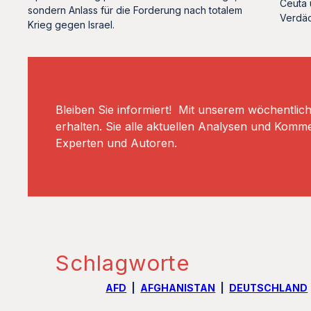
Ceuta 
sondern Anlass für die Forderung nach totalem
Verdäc
Krieg gegen Israel.
Bleiben Sie informiert! Mit unserem wöchentlic
erhalten. Sie alle aktuellen Analysen und Komm
Experten und Autoren.
Schlagworte
AFD
AFGHANISTAN
DEUTSCHLAND