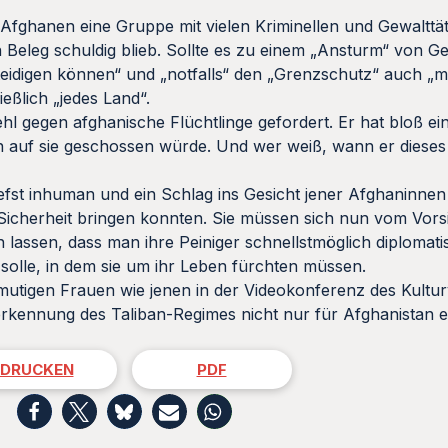
 Afghanen eine Gruppe mit vielen Kriminellen und Gewalttät
 Beleg schuldig blieb. Sollte es zu einem „Ansturm“ von G
idigen können“ und „notfalls“ den „Grenzschutz“ auch „m
eßlich „jedes Land“.
hl gegen afghanische Flüchtlinge gefordert. Er hat bloß ei
 auf sie geschossen würde. Und wer weiß, wann er dieses 
efst inhuman und ein Schlag ins Gesicht jener Afghaninne
 Sicherheit bringen konnten. Sie müssen sich nun vom Vors
 lassen, dass man ihre Peiniger schnellstmöglich diploma
solle, in dem sie um ihr Leben fürchten müssen.
 mutigen Frauen wie jenen in der Videokonferenz des Kultu
erkennung des Taliban-Regimes nicht nur für Afghanistan 
DRUCKEN
PDF