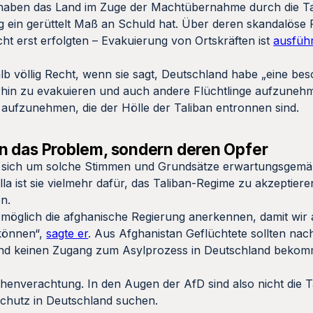
haben das Land im Zuge der Machtübernahme durch die Ta
ein gerüttelt Maß an Schuld hat. Über deren skandalöse R
ht erst erfolgten – Evakuierung von Ortskräften ist
ausführ
lb völlig Recht, wenn sie sagt, Deutschland habe „eine be
rhin zu evakuieren und auch andere Flüchtlinge aufzunehme
n aufzunehmen, die der Hölle der Taliban entronnen sind.
ban das Problem, sondern deren Opfer
 sich um solche Stimmen und Grundsätze erwartungsgemäß
la ist sie vielmehr dafür, das Taliban-Regime zu akzeptiere
n.
möglich die afghanische Regierung anerkennen, damit wir a
können“,
sagte er
. Aus Afghanistan Geflüchtete sollten nac
und keinen Zugang zum Asylprozess in Deutschland bekom
enverachtung. In den Augen der AfD sind also nicht die T
Schutz in Deutschland suchen.