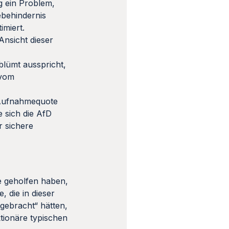
g ein Problem,
ebehindernis
imiert.
Ansicht dieser
blümt ausspricht,
 vom
e Aufnahmequote
 sich die AfD
r sichere
e geholfen haben,
 die in dieser
 gebracht“ hätten,
tionäre typischen