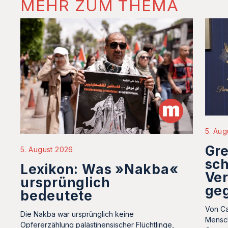
MEHR ZUM THEMA
5. Aug
Gre
5. August 2026
sc
Lexikon: Was »Nakba«
Ve
ursprünglich
geg
bedeutete
Von Ca
Die Nakba war ursprünglich keine
Mensc
Opfererzählung palästinensischer Flüchtlinge,