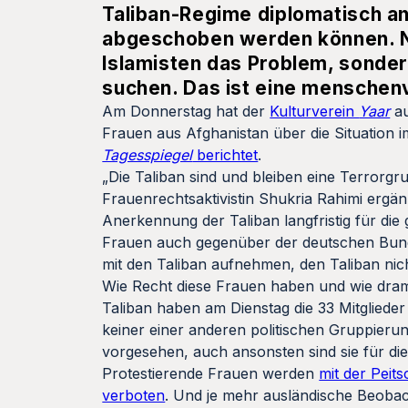
Taliban-Regime diplomatisch a
abgeschoben werden können. Nac
Islamisten das Problem, sonder
suchen. Das ist eine menschen
Am Donnerstag hat der
Kulturverein
Yaar
au
Frauen aus Afghanistan über die Situation
Tagesspiegel
berichtet
.
„Die Taliban sind und bleiben eine Terrorgru
Frauenrechtsaktivistin Shukria Rahimi ergän
Anerkennung der Taliban langfristig für die
Frauen auch gegenüber der deutschen Bunde
mit den Taliban aufnehmen, den Taliban nic
Wie Recht diese Frauen haben und wie dramat
Taliban haben am Dienstag die 33 Mitglieder
keiner einer anderen politischen Gruppierun
vorgesehen, auch ansonsten sind sie für di
Protestierende Frauen werden
mit der Peit
verboten
. Und je mehr ausländische Beobac