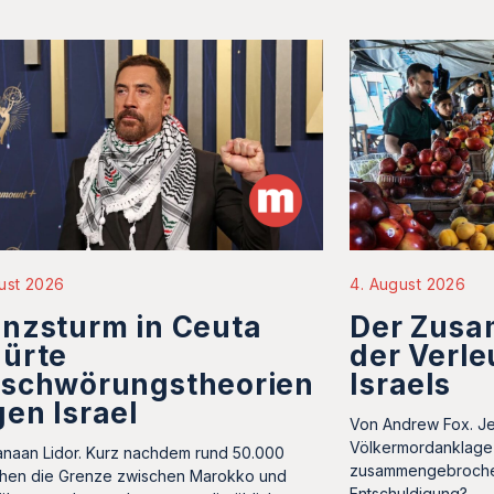
ust 2026
4. August 2026
nzsturm in Ceuta
Der Zus
hürte
der Verl
rschwörungstheorien
Israels
en Israel
Von Andrew Fox. J
Völkermordanklage 
naan Lidor. Kurz nachdem rund 50.000
zusammengebrochen
hen die Grenze zwischen Marokko und
Entschuldigung?