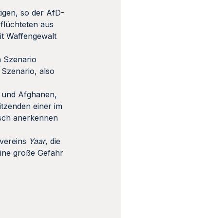
igen, so der AfD-
eflüchteten aus
it Waffengewalt
n Szenario
Szenario, also
n und Afghanen,
itzenden einer im
tisch anerkennen
rvereins
Yaar
, die
eine große Gefahr