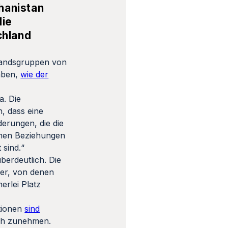
hanistan
die
chland
standsgruppen von
aben,
wie der
a. Die
, dass eine
derungen, die die
chen Beziehungen
 sind.“
berdeutlich. Die
ner, von denen
erlei Platz
tionen
sind
och zunehmen.