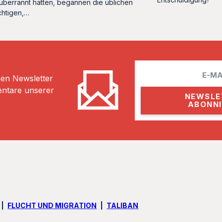
überrannt hatten, begannen die üblichen
htigen,…
E
hen Newsletter
m
entare unserer
a
i
l
FLUCHT UND MIGRATION
TALIBAN