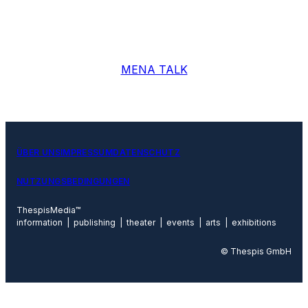
MENA TALK
ÜBER UNS
IMPRESSUM
DATENSCHUTZ
NUTZUNGSBEDINGUNGEN
ThespisMedia™
information | publishing | theater | events | arts | exhibitions
© Thespis GmbH