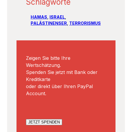
Schlagworte
HAMAS
, 
ISRAEL
, 
PALÄSTINENSER
, 
TERRORISMUS
Zeigen Sie bitte Ihre
Wertschätzung.
Spenden Sie jetzt mit Bank oder
Kreditkarte
oder direkt über Ihren PayPal
Account.
JETZT SPENDEN