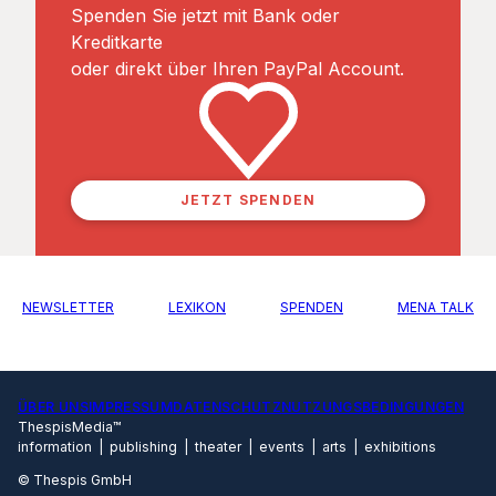
Spenden Sie jetzt mit Bank oder
Kreditkarte
oder direkt über Ihren PayPal Account.
JETZT SPENDEN
NEWSLETTER
LEXIKON
SPENDEN
MENA TALK
ÜBER UNS
IMPRESSUM
DATENSCHUTZ
NUTZUNGSBEDINGUNGEN
ThespisMedia™
information | publishing | theater | events | arts | exhibitions
© Thespis GmbH