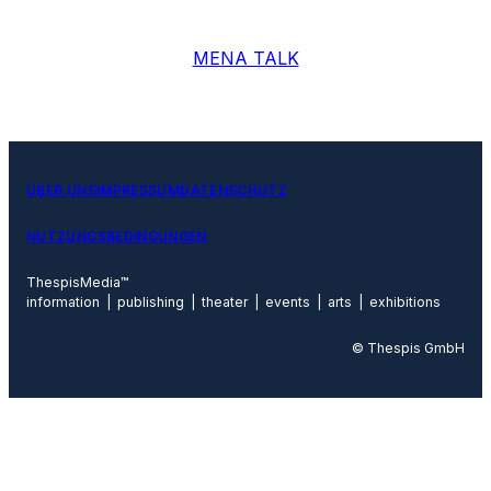
MENA TALK
ÜBER UNS
IMPRESSUM
DATENSCHUTZ
NUTZUNGSBEDINGUNGEN
ThespisMedia™
information | publishing | theater | events | arts | exhibitions
© Thespis GmbH