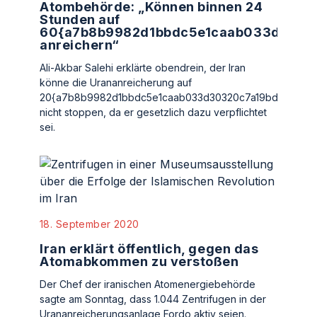
Atombehörde: „Können binnen 24
Stunden auf
60{a7b8b9982d1bbdc5e1caab033d3032
anreichern“
Ali-Akbar Salehi erklärte obendrein, der Iran
könne die Urananreicherung auf
20{a7b8b9982d1bbdc5e1caab033d30320c7a19bdb9cd037
nicht stoppen, da er gesetzlich dazu verpflichtet
sei.
18. September 2020
Iran erklärt öffentlich, gegen das
Atomabkommen zu verstoßen
Der Chef der iranischen Atomenergiebehörde
sagte am Sonntag, dass 1.044 Zentrifugen in der
Urananreicherungsanlage Fordo aktiv seien.