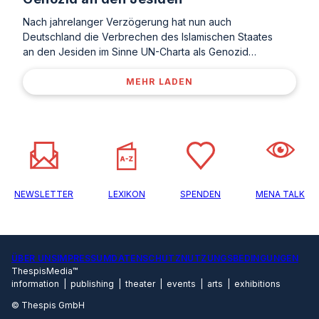
Nach jahrelanger Verzögerung hat nun auch
Deutschland die Verbrechen des Islamischen Staates
an den Jesiden im Sinne UN-Charta als Genozid…
MEHR LADEN
NEWSLETTER
LEXIKON
SPENDEN
MENA TALK
ÜBER UNS
IMPRESSUM
DATENSCHUTZ
NUTZUNGSBEDINGUNGEN
ThespisMedia™
information | publishing | theater | events | arts | exhibitions
© Thespis GmbH