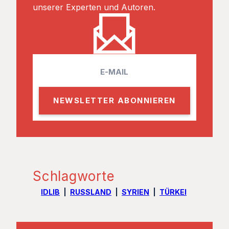
unserer Experten und Autoren.
E
m
a
i
l
Schlagworte
IDLIB
RUSSLAND
SYRIEN
TÜRKEI