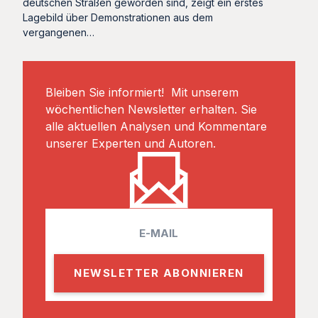
deutschen Straßen geworden sind, zeigt ein erstes
Lagebild über Demonstrationen aus dem
vergangenen…
Bleiben Sie informiert! Mit unserem
wöchentlichen Newsletter erhalten. Sie
alle aktuellen Analysen und Kommentare
unserer Experten und Autoren.
E
m
a
i
l