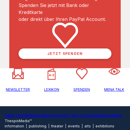
Spenden Sie jetzt mit Bank oder
Kreditkarte
oder direkt über Ihren PayPal Account.
JETZT SPENDEN
NEWSLETTER
LEXIKON
SPENDEN
MENA TALK
ÜBER UNS
IMPRESSUM
DATENSCHUTZ
NUTZUNGSBEDINGUNGEN
ThespisMedia™
information | publishing | theater | events | arts | exhibitions