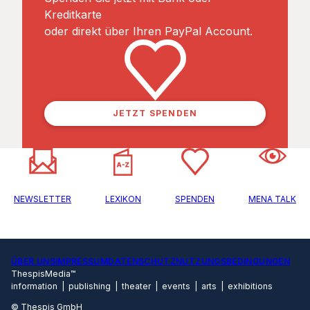
Kreditkarte
oder direkt über Ihren PayPal Account.
JETZT SPENDEN
NEWSLETTER
LEXIKON
SPENDEN
MENA TALK
ÜBER UNS
IMPRESSUM
DATENSCHUTZ
NUTZUNGSBEDINGUNGEN
ThespisMedia™
information | publishing | theater | events | arts | exhibitions
© Thespis GmbH