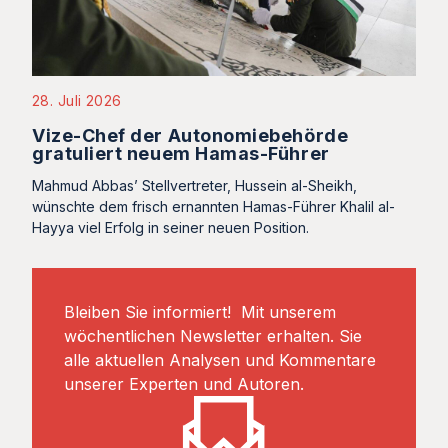
28. Juli 2026
Vize-Chef der Autonomiebehörde
gratuliert neuem Hamas-Führer
Mahmud Abbas’ Stellvertreter, Hussein al-Sheikh,
wünschte dem frisch ernannten Hamas-Führer Khalil al-
Hayya viel Erfolg in seiner neuen Position.
Bleiben Sie informiert! Mit unserem
wöchentlichen Newsletter erhalten. Sie
alle aktuellen Analysen und Kommentare
unserer Experten und Autoren.