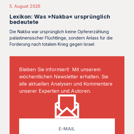
5. August 2026
Lexikon: Was »Nakba« ursprünglich
bedeutete
Die Nakba war ursprünglich keine Opfererzählung
palästinensischer Flüchtlinge, sondern Anlass für die
Forderung nach totalem Krieg gegen Israel.
Bleiben Sie informiert! Mit unserem
wöchentlichen Newsletter erhalten. Sie
alle aktuellen Analysen und Kommentare
unserer Experten und Autoren.
E
m