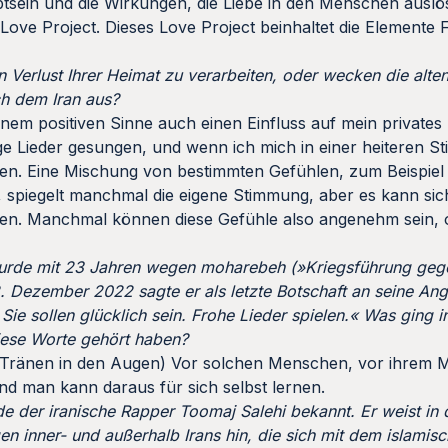
btsein und die Wirkungen, die Liebe in den Menschen auslö
ove Project. Dieses Love Project beinhaltet die Elemente 
n Verlust Ihrer Heimat zu verarbeiten, oder wecken die alte
h dem Iran aus?
 einem positiven Sinne auch einen Einfluss auf mein private
ge Lieder gesungen, und wenn ich mich in einer heiteren 
gen. Eine Mischung von bestimmten Gefühlen, zum Beispiel
n, spiegelt manchmal die eigene Stimmung, aber es kann si
hen. Manchmal können diese Gefühle also angenehm sein,
urde mit 23 Jahren wegen moharebeh (»Kriegsführung geg
2. Dezember 2022 sagte er als letzte Botschaft an seine Ang
Sie sollen glücklich sein. Frohe Lieder spielen.« Was ging i
diese Worte gehört haben?
hat Tränen in den Augen) Vor solchen Menschen, vor ihrem 
d man kann daraus für sich selbst lernen.
der iranische Rapper Toomaj Salehi bekannt. Er weist in 
igen inner- und außerhalb Irans hin, die sich mit dem islami