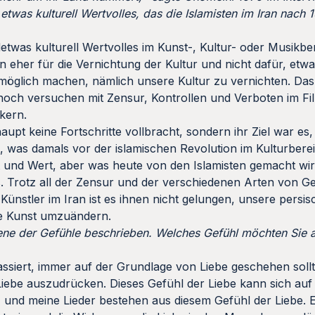
 etwas kulturell Wertvolles, das die Islamisten im Iran nach
endetwas kulturell Wertvolles im Kunst-, Kultur- oder Musikb
n eher für die Vernichtung der Kultur und nicht dafür, et
möglich machen, nämlich unsere Kultur zu vernichten. Das 
noch versuchen mit Zensur, Kontrollen und Verboten im Fi
ikern.
upt keine Fortschritte vollbracht, sondern ihr Ziel war es, 
 was damals vor der islamischen Revolution im Kulturbere
t und Wert, aber was heute von den Islamisten gemacht wir
os. Trotz all der Zensur und der verschiedenen Arten von G
Künstler im Iran ist es ihnen nicht gelungen, unsere persis
che Kunst umzuändern.
ne der Gefühle beschrieben. Welches Gefühl möchten Sie an
 passiert, immer auf der Grundlage von Liebe geschehen soll
 Liebe auszudrücken. Dieses Gefühl der Liebe kann sich auf
 und meine Lieder bestehen aus diesem Gefühl der Liebe. 