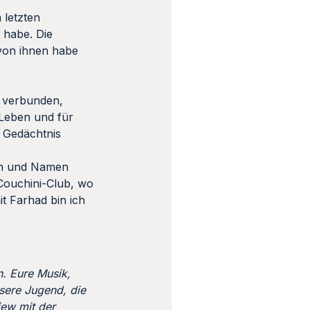
 letzten
n habe. Die
 von ihnen habe
n verbunden,
Leben und für
m Gedächtnis
en und Namen
Couchini-Club, wo
t Farhad bin ich
n. Eure Musik,
nsere Jugend, die
iew mit der