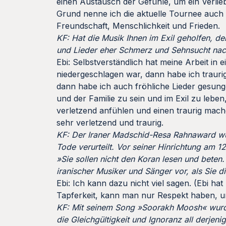
einen Austausch der Gefühle, um ein Verlie
Grund nenne ich die aktuelle Tournee auch L
Freundschaft, Menschlichkeit und Frieden.
KF: Hat die Musik Ihnen im Exil geholfen, de
und Lieder eher Schmerz und Sehnsucht nac
Ebi: Selbstverständlich hat meine Arbeit in
niedergeschlagen war, dann habe ich trauri
dann habe ich auch fröhliche Lieder gesun
und der Familie zu sein und im Exil zu lebe
verletzend anfühlen und einen traurig mac
sehr verletzend und traurig.
KF: Der Iraner Madschid-Resa Rahnaward w
Tode verurteilt. Vor seiner Hinrichtung am 1
»Sie sollen nicht den Koran lesen und beten. 
iranischer Musiker und Sänger vor, als Sie 
Ebi: Ich kann dazu nicht viel sagen. (Ebi 
Tapferkeit, kann man nur Respekt haben, un
KF: Mit seinem Song »Soorakh Moosh« wurde 
die Gleichgültigkeit und Ignoranz all derjen