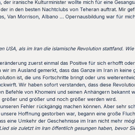
, der iranische Kulturminister wollte mich für eine Gesangs
der in den besten Nachtclubs von Teheran auftrat. Mir gef
es, Van Morrison, Albano … Opernausbildung war für mich
n USA, als im Iran die islamische Revolution stattfand. Wie
 Veränderung zuerst einmal das Positive für sich erhofft ode
 wir im Ausland gemerkt, dass das Ganze im Iran in keine 
lution ist, die uns Fortschritte bringt oder uns weiterentwi
ückwirft. Wir haben sofort verstanden, dass diese Revolutio
ersten Befehle von Khomeini und seinen Anhängern bekannt w
die größer und größer und noch größer werden wird.
ir unseren Fehler rückgängig machen können. Aber sehr sc
m unsere Hoffnung gestorben war, begann eine große Flu
ass eine Umkehr der Geschehnisse im Iran nicht mehr mögl
ied sie zuletzt im Iran öffentlich gesungen haben, bevor S