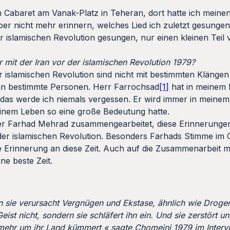
em Cabaret am Vanak-Platz in Teheran, dort hatte ich meinen
aber nicht mehr erinnern, welches Lied ich zuletzt gesunge
r islamischen Revolution gesungen, nur einen kleinen Teil
 mit der Iran vor der islamischen Revolution 1979?
r islamischen Revolution sind nicht mit bestimmten Klänge
n bestimmte Personen. Herr Farrochsad
[1]
hat in meinem 
, das werde ich niemals vergessen. Er wird immer in meine
meinem Leben so eine große Bedeutung hatte.
ger Farhad Mehrad zusammengearbeitet, diese Erinnerung
der islamischen Revolution. Besonders Farhads Stimme im 
 Erinnerung an diese Zeit. Auch auf die Zusammenarbeit mi
ne beste Zeit.
n sie verursacht Vergnügen und Ekstase, ähnlich wie Droge
ist nicht, sondern sie schläfert ihn ein. Und sie zerstört u
t mehr um ihr Land kümmert,« sagte Chomeini 1979 im Interv