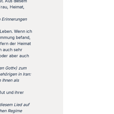
st. Aus diesem
Frau, Heimat,
n Erinnerungen
s Leben. Wenn ich
Stimmung befand,
 fern der Heimat
ch auch sehr
 oder aber auch
en Gott«) zum
ehörigen in Iran:
n Ihnen als
Mut und ihrer
diesem Lied auf
schen Regime