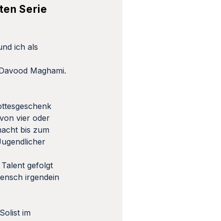
ten Serie
und ich als
d Davood Maghami.
Gottesgeschenk
von vier oder
macht bis zum
Jugendlicher
Talent gefolgt
Mensch irgendein
Solist im