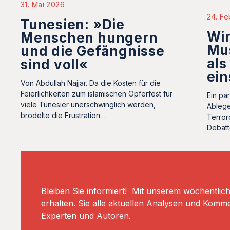
31. Mai 2026
24. Fe
Tunesien: »Die
Wir
Menschen hungern
Mu
und die Gefängnisse
als
sind voll«
ein
Von Abdullah Najjar. Da die Kosten für die
Feierlichkeiten zum islamischen Opferfest für
Ein pa
viele Tunesier unerschwinglich werden,
Ablege
brodelte die Frustration…
Terror
Debatt
Bleiben Sie informiert! Mit unserem wöchentlic
erhalten. Sie alle aktuellen Analysen und Komm
Experten und Autoren.