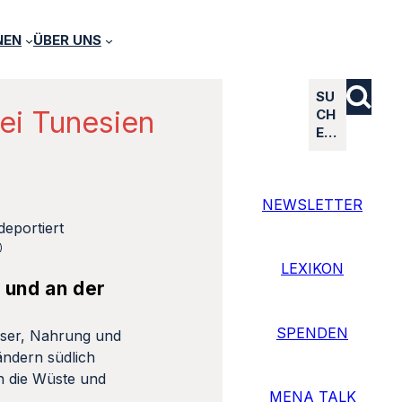
NEN
ÜBER UNS
SU
ei Tunesien
CH
E…
NEWSLETTER
)
LEXIKON
 und an der
SPENDEN
sser, Nahrung und
ndern südlich
in die Wüste und
MENA TALK