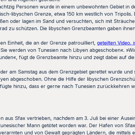
achtzig Personen wurde in einem unbewohnten Gebiet in d
sch-libyschen Grenze, etwa 150 km westlich von Tripolis. D
saßen oder lagen im Sand und versuchten, sich mit Sträuche
rad zu schützen. Die libyschen Grenzbeamten gaben ihne
n Einheit, die an der Grenze patrouilliert,
geteilten Video, 
urig. Sie werden von Tunesien nach Libyen abgeschoben«. »W
unden«, fügt de Grenzbeamte hinzu und zeigt dabei auf di
 der am Samstag aus dem Grenzgebiet gerettet wurde und s
ibyen abgeschoben. Ohne die Hilfe der libyschen Grenzsch
 fügte hinzu, dass er gerne nach Tunesien zurückkehren w
aus Sfax vertrieben, nachdem am 3. Juli bei einer Ause
tunesischer Mann getötet worden war. Der Hafen von Sfax 
erarmten und von Gewalt geprägten Ländern, die mittels e