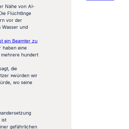
er Nähe von Al-
ie Flüchtlinge
rn vor der
n Wasser und
ist ein Beamter zu
ir haben eine
e mehrere hundert
agt, die
ützer »würden wir
ürde, wo seine
inandersetzung
ist
iner gefährlichen