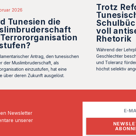
Trotz Re
bruar 2026
Tunesisc
d Tunesien die
Schulbüc
slimbruderschaft
voll anti
 Terrororganisation
Rhetorik
stufen?
Während der Lehrpl
Geschlechter beschw
rlamentarischer Antrag, den tunesischen
und Toleranz förde
r der Muslimbruderschaft, als
höchst selektiv an
organisation einzustufen, hat eine
e über deren Zukunft ausgelöst.
E
hen Newsletter
m
entare unserer
a
i