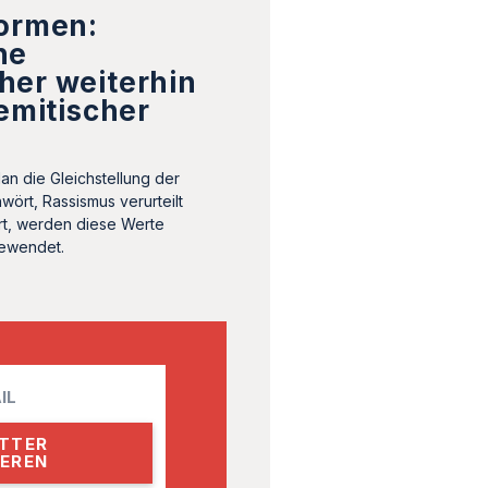
formen:
he
her weiterhin
semitischer
an die Gleichstellung der
ört, Rassismus verurteilt
rt, werden diese Werte
gewendet.