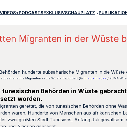
VIDEOS+PODCASTS
EXKLUSIV
SCHAUPLATZ
PUBLIKATIO
tten Migranten in der Wüste b
subsaharische Migranten in die Wüste deportiert (©
Imago Images
/ ZUMA Wire
n tunesischen Behörden in Wüste gebracht
setzt worden.
granten gerettet, die von tunesischen Behörden ohne Wa
orden waren. Hunderte von Menschen aus afrikanischen Lä
 der zweitgrößten Stadt Tunesiens, Anfang Juli gewaltsam 
yen und Algerien gebracht.