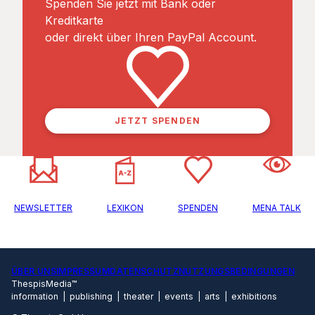
Spenden Sie jetzt mit Bank oder
Kreditkarte
oder direkt über Ihren PayPal Account.
JETZT SPENDEN
NEWSLETTER
LEXIKON
SPENDEN
MENA TALK
ÜBER UNS
IMPRESSUM
DATENSCHUTZ
NUTZUNGSBEDINGUNGEN
ThespisMedia™
information | publishing | theater | events | arts | exhibitions