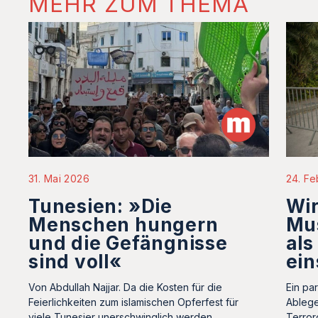
MEHR ZUM THEMA
31. Mai 2026
24. Fe
Tunesien: »Die
Wir
Menschen hungern
Mu
und die Gefängnisse
als
sind voll«
ein
Von Abdullah Najjar. Da die Kosten für die
Ein pa
Feierlichkeiten zum islamischen Opferfest für
Ablege
viele Tunesier unerschwinglich werden,
Terror