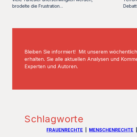
brodelte die Frustration…
Debatt
Bleiben Sie informiert! Mit unserem wöchentlic
erhalten. Sie alle aktuellen Analysen und Komm
Experten und Autoren.
Schlagworte
FRAUENRECHTE
MENSCHENRECHTE