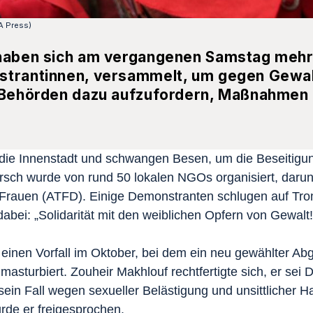
A Press)
 haben sich am vergangenen Samstag mehr
nstrantinnen, versammelt, um gegen Gewa
e Behörden dazu aufzufordern, Maßnahmen
die Innenstadt und schwangen Besen, um die Beseitigu
sch wurde von rund 50 lokalen NGOs organisiert, darun
 Frauen (ATFD). Einige Demonstranten schlugen auf Tr
abei: „Solidarität mit den weiblichen Opfern von Gewalt!
einen Vorfall im Oktober, bei dem ein neu gewählter Ab
asturbiert. Zouheir Makhlouf rechtfertigte sich, er sei 
sein Fall wegen sexueller Belästigung und unsittlicher H
urde er freigesprochen.