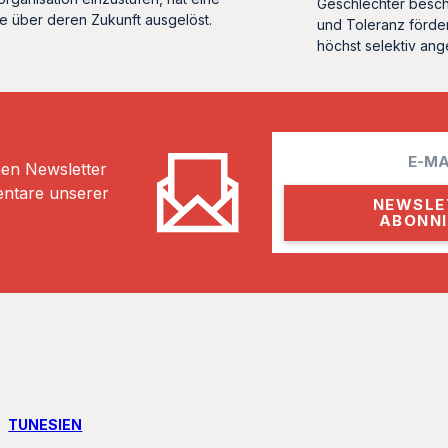
Geschlechter beschw
e über deren Zukunft ausgelöst.
und Toleranz förde
höchst selektiv an
E
hen Newsletter
m
entare unserer
a
i
l
TUNESIEN