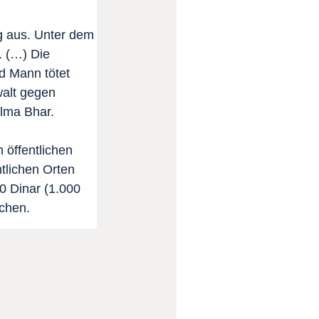
 aus. Unter dem
. (…) Die
d Mann tötet
walt gegen
lma Bhar.
 öffentlichen
ntlichen Orten
0 Dinar (1.000
echen.