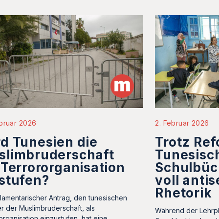
bruar 2026
2. Februar 2026
d Tunesien die
Trotz Re
slimbruderschaft
Tunesisc
 Terrororganisation
Schulbüc
stufen?
voll anti
Rhetorik
rlamentarischer Antrag, den tunesischen
r der Muslimbruderschaft, als
Während der Lehrpl
organisation einzustufen, hat eine