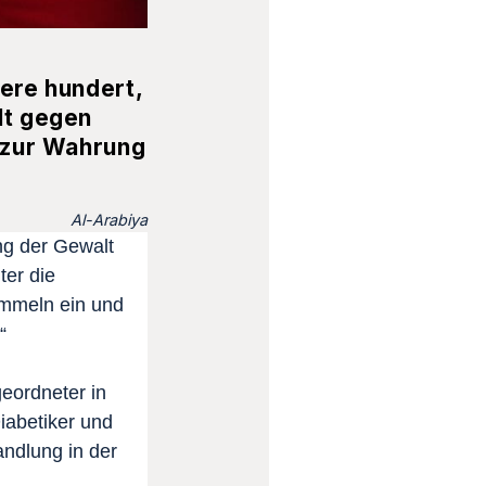
ere hundert,
lt gegen
 zur Wahrung
Al-Arabiya
ng der Gewalt
ter die
ommeln ein und
“
geordneter in
Diabetiker und
andlung in der