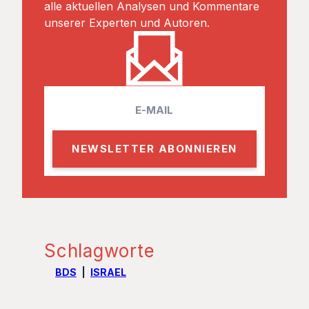
alle aktuellen Analysen und Kommentare
unserer Experten und Autoren.
E
m
a
i
l
Schlagworte
BDS
ISRAEL