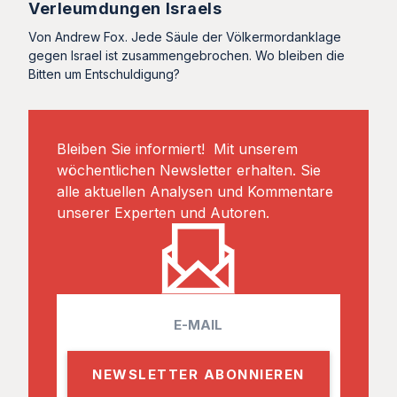
Verleumdungen Israels
Von Andrew Fox. Jede Säule der Völkermordanklage
gegen Israel ist zusammengebrochen. Wo bleiben die
Bitten um Entschuldigung?
Bleiben Sie informiert! Mit unserem
wöchentlichen Newsletter erhalten. Sie
alle aktuellen Analysen und Kommentare
unserer Experten und Autoren.
E
m
a
i