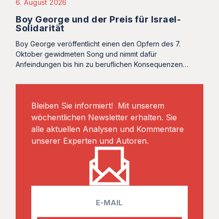
6. August 2026
Boy George und der Preis für Israel-
Solidarität
Boy George veröffentlicht einen den Opfern des 7.
Oktober gewidmeten Song und nimmt dafür
Anfeindungen bis hin zu beruflichen Konsequenzen…
Bleiben Sie informiert! Mit unserem
wöchentlichen Newsletter erhalten. Sie
alle aktuellen Analysen und Kommentare
unserer Experten und Autoren.
E
m