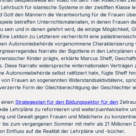
 Lehrbuch für islamische Systeme in der zwölften Klasse l
nd Gott den Männern die Verantwortung für die Frauen übe
piele betreffen Unterrichtsmaterialien, in denen Frauen di
u sein und in denen gelehrt wird, die einzige Möglichkeit, 
ine Lektion zu Letzterem verherrlicht eine palästinensische
schen Autonomiebehörde vorgenommene Charakterisierung 
orgniserregendes Narrativ der Bigotterie in den Lehrplänen 
tinensischer Kinder prägt«, erklärte Marcus Sheff, Geschäf
. Diese Narrativ widerspreche »internationalen Verträgen 
e Autonomiebehörde selbst ratifiziert hat«, fügte Sheff hin
 von Frauen an sogenannten Widerstandsaktivitäten«, spri
e verzerrte Form der Gleichberechtigung der Geschlechter e
t einen
Strategieplan für den Bildungssektor für den
Zeitrau
, »die Lehrpläne zu reformieren und weiterzuentwickeln« un
rung und Gewalt gegen Frauen und Mädchen« zu konzentrie
er bis zum vergangenen Sommer mit mehr als 21 Millionen D
 Einfluss auf die Realität der Lehrpläne und -bücher.