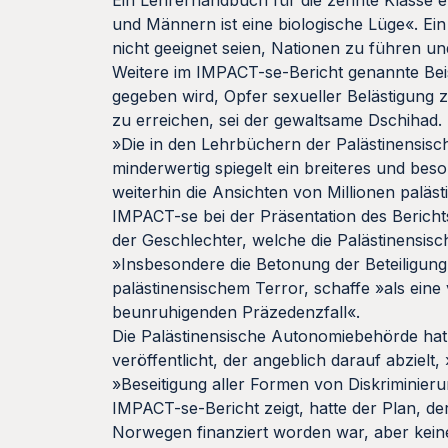
und Männern ist eine biologische Lüge«. Ein
nicht geeignet seien, Nationen zu führen u
Weitere im IMPACT-se-Bericht genannte Beis
gegeben wird, Opfer sexueller Belästigung z
zu erreichen, sei der gewaltsame Dschihad. E
»Die in den Lehrbüchern der Palästinensi
minderwertig spiegelt ein breiteres und bes
weiterhin die Ansichten von Millionen paläs
IMPACT-se bei der Präsentation des Berichts
der Geschlechter, welche die Palästinensisch
»Insbesondere die Betonung der Beteiligung
palästinensischem Terror, schaffe »als ein
beunruhigenden Präzedenzfall«.
Die Palästinensische Autonomiebehörde ha
veröffentlicht, der angeblich darauf abzielt
»Beseitigung aller Formen von Diskriminie
IMPACT-se-Bericht zeigt, hatte der Plan, d
Norwegen finanziert worden war, aber keinen