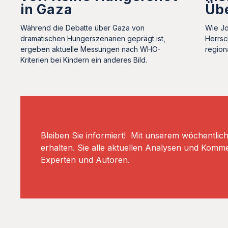
in Gaza
Üb
Während die Debatte über Gaza von
Wie Jo
dramatischen Hungerszenarien geprägt ist,
Herrsc
ergeben aktuelle Messungen nach WHO-
region
Kriterien bei Kindern ein anderes Bild.
Bleiben Sie informiert! Mit unserem wöchentlic
erhalten. Sie alle aktuellen Analysen und Komm
Experten und Autoren.