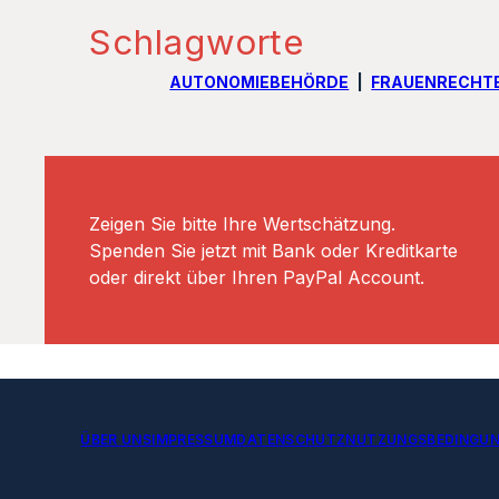
Schlagworte
AUTONOMIEBEHÖRDE
FRAUENRECHT
Zeigen Sie bitte Ihre Wertschätzung.
Spenden Sie jetzt mit Bank oder Kreditkarte
oder direkt über Ihren PayPal Account.
ÜBER UNS
IMPRESSUM
DATENSCHUTZ
NUTZUNGSBEDINGU