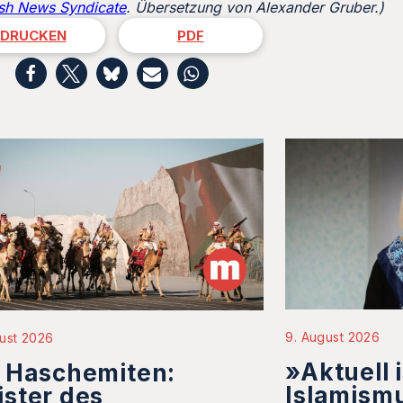
sh News Syndicate
. Übersetzung von Alexander Gruber.)
DRUCKEN
PDF
9. August 2026
ust 2026
»Aktuell i
 Haschemiten:
Islamismu
ster des