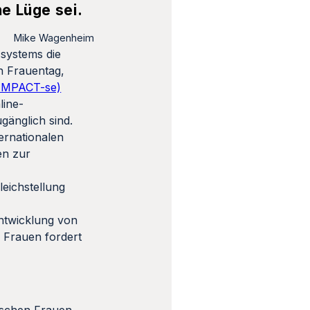
e Lüge sei.
Mike Wagenheim
ssystems die
n Frauentag,
 (IMPACT-se)
line-
gänglich sind.
ernationalen
en zur
eichstellung
ntwicklung von
 Frauen fordert
wischen Frauen