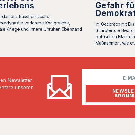
Gefahr fü
erlebens
Demokrat
rdaniens haschemitische
herdynastie verlorene Königreiche,
Im Gespräch mit Eli
ale Kriege und innere Unruhen überstand
Schröter die Bedro
politischen Islam ei
Maßnahmen, wie e
E
hen Newsletter
m
entare unserer
a
i
l