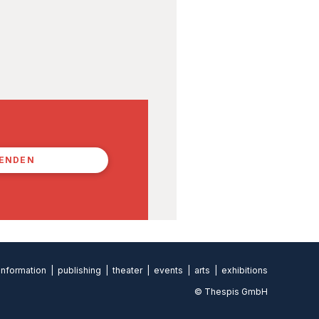
PENDEN
formation | publishing | theater | events | arts | exhibitions
© Thespis GmbH