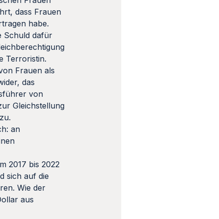
ehrt, dass Frauen
rtragen habe.
e Schuld dafür
Gleichberechtigung
 Terroristin.
von Frauen als
wider, das
tsführer von
zur Gleichstellung
zu.
ch: an
inen
m 2017 bis 2022
d sich auf die
ren. Wie der
ollar aus