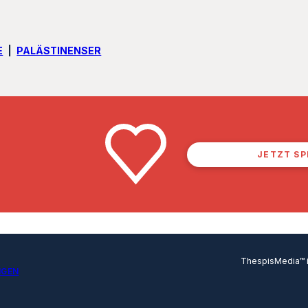
E
PALÄSTINENSER
JETZT S
ThespisMedia™ in
NGEN