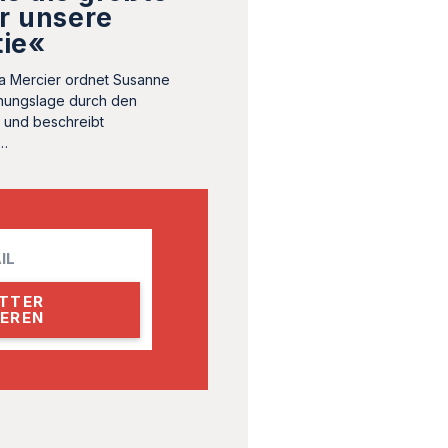
r unsere
ie«
sa Mercier ordnet Susanne
hungslage durch den
n und beschreibt
r…