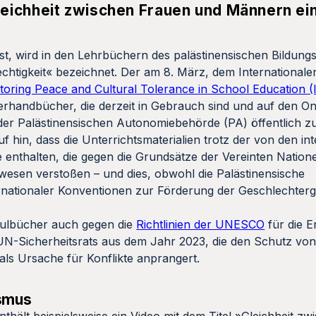
eichheit zwischen Frauen und Männern ein
st, wird in den Lehrbüchern des palästinensischen Bildung
echtigkeit« bezeichnet. Der am 8. März, dem Internationale
nitoring Peace and Cultural Tolerance in School Education
rhandbücher, die derzeit in Gebrauch sind und auf den On
der Palästinensischen Autonomiebehörde (PA) öffentlich zu
hin, dass die Unterrichtsmaterialien trotz der von den int
enthalten, die gegen die Grundsätze der Vereinten Nation
swesen verstoßen – und dies, obwohl die Palästinensische
nationaler Konventionen zur Förderung der Geschlechtergl
hulbücher auch gegen die
Richtlinien der UNESCO
für die E
UN-Sicherheitsrats aus dem Jahr 2023, die den Schutz von
als Ursache für Konflikte anprangert.
ismus
thält beispielsweise ein Video mit dem Titel »Gleichheit z