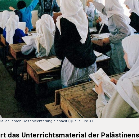
lien lehren Geschlechterungleichheit (Quelle: JNS) l
rt das Unterrichtsmaterial der Palästinen