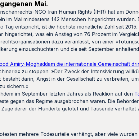
ergangenen Mai.
 Menschenrechts-NGO Iran Human Rights (IHR) hat am Donn
lein im Mai mindestens 142 Menschen hingerichtet wurden. D
o Tag entspricht, ist die höchste monatliche Zahl seit 201
 hingerichtet, was ein Anstieg von 76 Prozent im Verglei
chtsorganisationen dazu veranlasst, von einer »Tötungs
völkerung einzuschüchtern und die seit September anhalten
ood Amiry-Moghaddam die internationale Gemeinschaft dri
hinerie« zu stoppen: »Der Zweck der Intensivierung willkü
 besteht darin, Angst in der Gesellschaft zu verbreiten, u
zu sichern.«
dem im September letzten Jahres als Reaktion auf den
T
teste gegen das Regime ausgebrochen waren. Die Behörden
m Zuge derer der Hunderte getötet und Tausende verhaftet
otesten mehrere Todesurteile verhängt, aber viele wurden