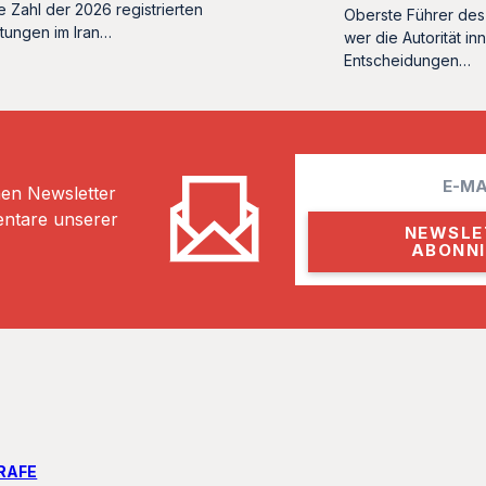
e Zahl der 2026 registrierten
Oberste Führer des 
htungen im Iran…
wer die Autorität in
Entscheidungen…
E
hen Newsletter
m
entare unserer
a
i
l
RAFE