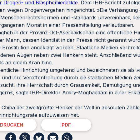
r Drogen- und Blasphemiedelikte
. Dem IHR-Bericht zufolg
n wegen Drogenvergehen hingerichtet. »Die Verhängung 
len Menschenrechtsnormen und -standards unvereinbar«, li
gangenen Monat in einer Pressemitteilung verlautbaren.
heh in der Provinz Ost-Aserbaidschan eine öffentliche Hi
 Mann, dessen Identität in der Presse nicht genannt wurd
Prostitution angeklagt worden. Staatliche Medien verbreite
bundenen Augen neben zwei Henkern steht. Anschließend wu
als an einem Kran hing.
entliche Hinrichtung umgehend und bezeichneten sie als »mi
ng und ihre Veröffentlichung durch die staatlichen Medien z
versucht, ihre Herrschaft durch Grausamkeit, Demütigung un
gern«, sagte IHR-Direktor Amiry-Moghaddam in einer Erklä
h China der zweitgrößte Henker der Welt in absoluten Zahl
hinrichtungsrate aufzuweisen hat.
DRUCKEN
PDF