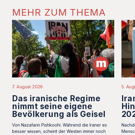
MEHR ZUM THEMA
5. Aug
7. August 2026
Ira
Das iranische Regime
Hin
nimmt seine eigene
20
Bevölkerung als Geisel
Nachde
Von Nazafarin Pishkoohi. Während die Iraner es
Mensch
besser wissen, scheint der Westen immer noch