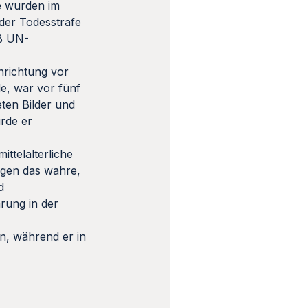
e wurden im
der Todesstrafe
eß UN-
nrichtung vor
e, war vor fünf
ten Bilder und
rde er
ttelalterliche
eigen das wahre,
d
rung in der
en, während er in