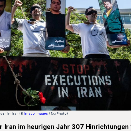
ngen im Iran (©
Imago Images
/ NurPhoto)
er Iran im heurigen Jahr 307 Hinrichtungen 