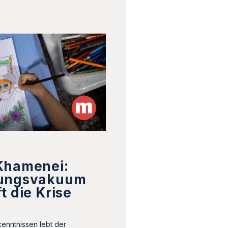
Khamenei:
rungsvakuum
t die Krise
kenntnissen lebt der