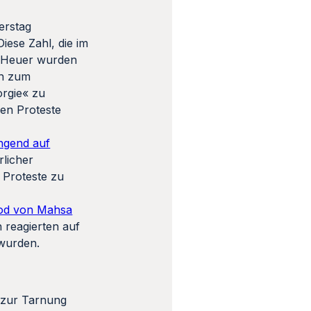
erstag
iese Zahl, die im
5. Heuer wurden
ch zum
orgie« zu
den Proteste
ngend auf
rlicher
m Proteste zu
od von Mahsa
 reagierten auf
 wurden.
 zur Tarnung