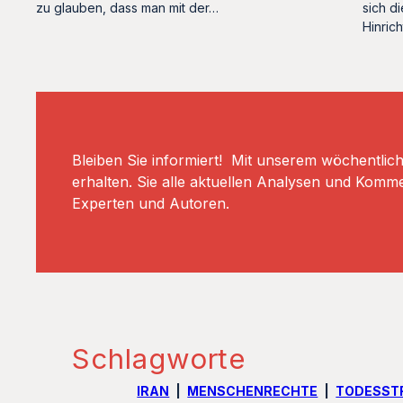
sich di
zu glauben, dass man mit der…
Hinric
Bleiben Sie informiert! Mit unserem wöchentlic
erhalten. Sie alle aktuellen Analysen und Komm
Experten und Autoren.
Schlagworte
IRAN
MENSCHENRECHTE
TODESST