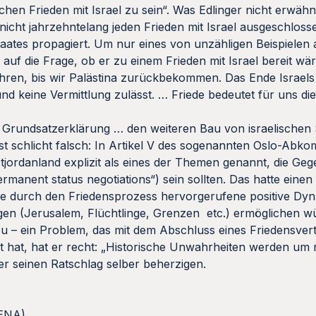
en Frieden mit Israel zu sein“. Was Edlinger nicht erwähnt
 nicht jahrzehntelang jeden Frieden mit Israel ausgeschlos
Staates propagiert. Um nur eines von unzähligen Beispielen
l auf die Frage, ob er zu einem Frieden mit Israel bereit wä
ren, bis wir Palästina zurückbekommen. Das Ende Israels i
 keine Vermittlung zulässt. … Friede bedeutet für uns di
er Grundsatzerklärung … den weiteren Bau von israelischen
ist schlicht falsch: In Artikel V des sogenannten Oslo-Ab
tjordanland explizit als eines der Themen genannt, die Ge
nent status negotiations“) sein sollten. Das hatte einen
e durch den Friedensprozess hervorgerufene positive Dyna
en (Jerusalem, Flüchtlinge, Grenzen etc.) ermöglichen wü
zu – ein Problem, das mit dem Abschluss eines Friedensvertr
t hat, hat er recht: „Historische Unwahrheiten werden um n
te er seinen Ratschlag selber beherzigen.
MENA)