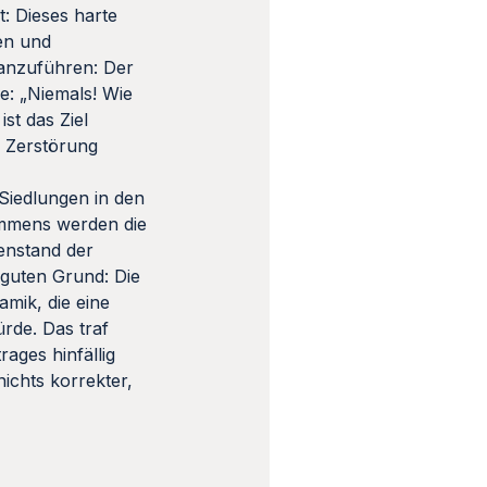
: Dieses harte
sen und
 anzuführen: Der
re: „Niemals! Wie
st das Ziel
e Zerstörung
 Siedlungen in den
kommens werden die
genstand der
 guten Grund: Die
mik, die eine
rde. Das traf
ages hinfällig
ichts korrekter,