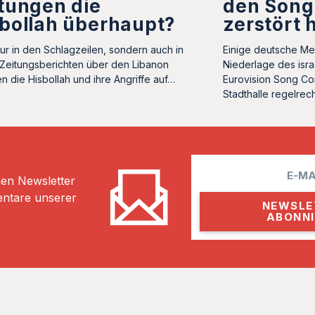
tungen die
den Song
bollah überhaupt?
zerstört 
nur in den Schlagzeilen, sondern auch in
Einige deutsche Me
 Zeitungsberichten über den Libanon
Niederlage des isra
 die Hisbollah und ihre Angriffe auf…
Eurovision Song Co
Stadthalle regelrec
E
hen Newsletter
m
entare unserer
a
i
l