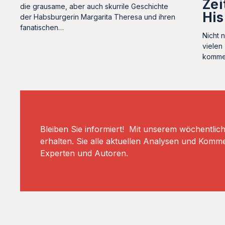
Zei
die grausame, aber auch skurrile Geschichte
His
der Habsburgerin Margarita Theresa und ihren
fanatischen…
Nicht 
vielen
kommen
Bleiben Sie informiert! Mit unserem wöchentlic
erhalten. Sie alle aktuellen Analysen und Komm
Experten und Autoren.