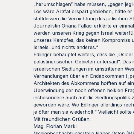
„herumschlagen“ habe müssen, „gegen jeglich
Los wäre Arafat erspart geblieben, hätte er
stattdessen die Vernichtung des jüdischen 
Journalistin Oriana Fallaci erklärte er einma
werden unseren Krieg gegen Israel weiterfüh
unseres Kampfes, das keinen Kompromiss und
Israels, und nichts anderes.“
Edlinger behauptet weiters, dass die „Oslo
palästinensischen Gebieten untersagt“. Das 
israelischen Siedlungen im umstrittenen Wes
Verhandlungen über ein Endabkommen („perma
Architekten des Abkommens hofften auf ein
Überwindung der noch offenen heiklen Frag
insbesondere auch auf die Siedlungspolitik 
geworden wäre. Wo Edlinger allerdings rech
je öfter man sie wiederholt.“ Vielleicht soll
Mit freundlichen Grüßen,
Mag. Florian Markl
Medienbeobachtungsstelle Naher Osten (