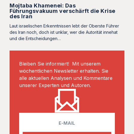
Mojtaba Khamenei: Das
Führungsvakuum verschärft die Krise
des Iran
Laut israelischen Erkenntnissen lebt der Oberste Führer
des Iran noch, doch ist unklar, wer die Autorität innehat
und die Entscheidungen…
Bleiben Sie informiert! Mit unserem
wöchentlichen Newsletter erhalten. Sie
alle aktuellen Analysen und Kommentare
unserer Experten und Autoren.
E
m